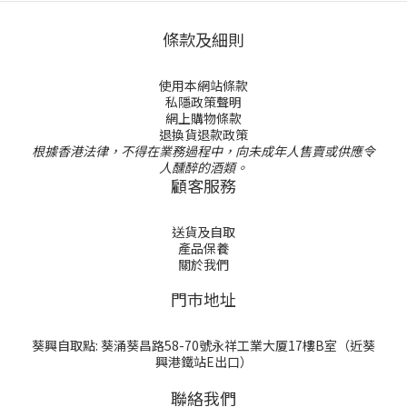
條款及細則
使用本網站條款
私隱政策聲明
網上購物條款
退換貨退款政策
根據香港法律，不得在業務過程中，向未成年人售賣或供應令
人醺醉的酒類。
顧客服務
送貨及自取
產品保養
關於我們
門巿地址
葵興自取點: 葵涌葵昌路58-70號永祥工業大厦17樓B室（近葵
興港鐵站E出口）
聯絡我們