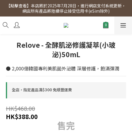
【點擊查看】本店將於2025年7月28日，進行網店支付系統更新，
【點擊查看】會員專享 星期三全單95折!!!（優惠期至2026年12月
網店所有產品將陸續停止接受信用卡(eSim除外)
31日）。滿$300即免運費。
【點擊查看】會員專享 星期三全單95折!!!（優惠期至2026年12月
31日）。滿$300即免運費。
Relove - 全酵肌泌修護凝萃(小玻
泌)50mL
● 2,000億韓國專利美肌菌外泌體 深層修護，飽滿彈潤
全店，指定產品滿$300 免順豐運費
HK$468.00
HK$388.00
售完