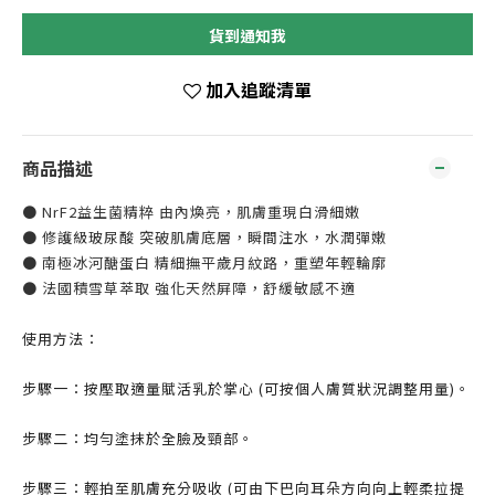
貨到通知我
加入追蹤清單
商品描述
● NrF2益生菌精粹 由內煥亮，肌膚重現白滑細嫩
● 修護級玻尿酸 突破肌膚底層，瞬間注水，水潤彈嫩
● 南極冰河醣蛋白 精細撫平歲月紋路，重塑年輕輪廓
● 法國積雪草萃取 強化天然屏障，舒緩敏感不適
使用方法：
步驟一：按壓取適量賦活乳於掌心 (可按個人膚質狀況調整用量)。
步驟二：均勻塗抹於全臉及頸部。
步驟三：輕拍至肌膚充分吸收 (可由下巴向耳朵方向向上輕柔拉提