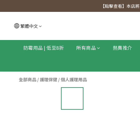
【點擊查看
【點擊查看】本店將於
【點擊查看
繁體中文
防霉用品 | 低至8折
所有商品
熱賣推介
全部商品
/
護理保健
/
個人護理用品