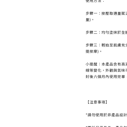
使用方法：
步驟一：按壓取適量賦
量)。
步驟二：均勻塗抹於全
步驟三：輕拍至肌膚充
提按摩)。
小提醒：本產品含有高
線等變化，外觀與氣味
封後六個月內使用完畢
【注意事項】
*請勿使用於非產品設