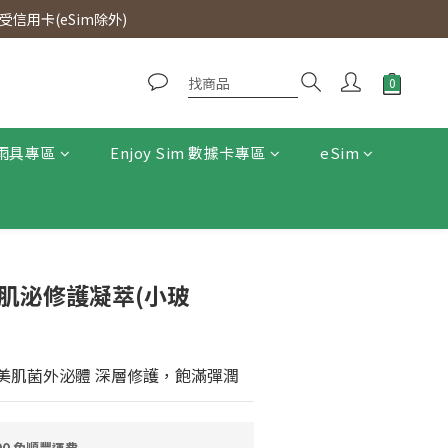
0即免運費。
信用卡(eSim除外)
0即免運費。
雨具專區
Enjoy Sim 數據卡專區
eSim
 全酵肌泌修護凝萃(小玻
專利美肌菌外泌體 深層修護，飽滿彈潤
0 免順豐運費