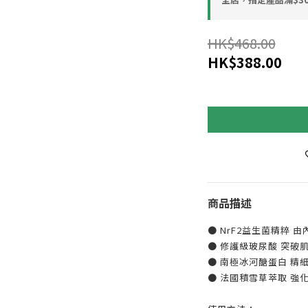
HK$468.00
HK$388.00
商品描述
● NrF2益生菌精粹
● 修護級玻尿酸 突破
● 南極冰河醣蛋白 精
● 法國積雪草萃取 強