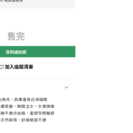
售完
貨到通知我
加入追蹤清單
 由內煥亮，肌膚重現白滑細嫩
肌膚底層，瞬間注水，水潤彈嫩
細撫平歲月紋路，重塑年輕輪廓
化天然屏障，舒緩敏感不適