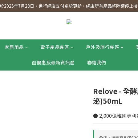
】會員專享 星期三全單95折!!!（優惠期至2026年12月31日）。滿$30
2025年7月28日，進行網店支付系統更新，網店所有產品將陸續停止接受
】會員專享 星期三全單95折!!!（優惠期至2026年12月31日）。滿$30
家居用品
電子產品專區
戶外及旅行專區
📰優惠及最新資訊📰
聯絡我們
Relove -
泌)50mL
● 2,000億韓國
全店，指定產品滿$30