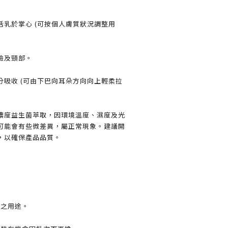
活乳於掌心 (可按個人膚質狀況調整用
臉及頸部。
分吸收 (可由下巴向耳朵方向向上輕柔拉
濃度益生菌萃取，因環境溫度、濕度及光
可能會有些微差異，屬正常現象。建議開
，以確保產品品質。
計之用途。