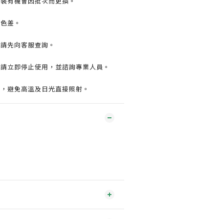
包裝有機會因批次而更換。
有色差。
前請先向客服查詢。
，請立即停止使用，並諮詢專業人員。
處，避免高溫及日光直接照射。