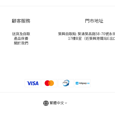
顧客服務
門巿地址
送貨及自取
葵興自取點: 葵涌葵昌路58-70號
產品保養
17樓B室（近葵興港鐵站E出
關於我們
繁體中文