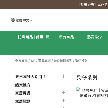
【點擊查看
【點擊查看】本店將於
【點擊查看
繁體中文
防霉用品 | 低至8折
所有商品
熱賣推介
全部商品
/
WPC 雨具專區
/
聯乘特別系列
/
狗仔系列
夏日瘋狂大割引！
狗仔系列
熱賣推介
家居用品
家居電器