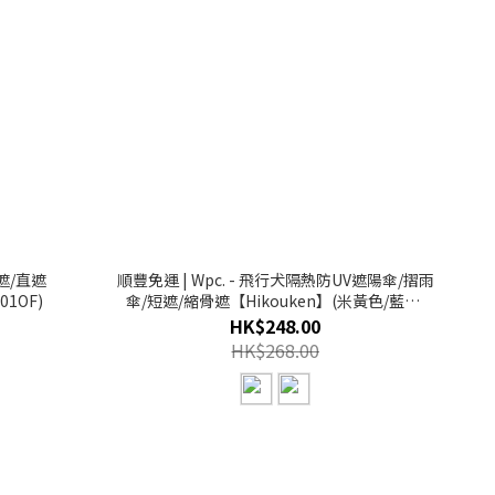
雨遮/直遮
順豐免運 | Wpc. - 飛行犬隔熱防UV遮陽傘/摺雨
01OF)
傘/短遮/縮骨遮【Hikouken】(米黃色/藍色)
（801-HK003）
HK$248.00
HK$268.00