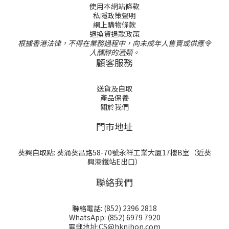
使用本網站條款
私隱政策聲明
網上購物條款
退換貨退款政策
根據香港法律，不得在業務過程中，向未成年人售賣或供應令
人醺醉的酒類。
顧客服務
送貨及自取
產品保養
關於我們
門巿地址
葵興自取點: 葵涌葵昌路58-70號永祥工業大厦17樓B室（近葵
興港鐵站E出口）
聯絡我們
聯絡電話: (852) 2396 2818
WhatsApp: (852) 6979 7920
電郵地址:CS@hknihon.com