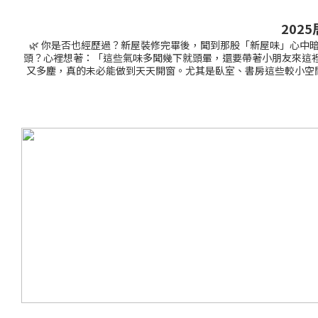
202
🌿 你是否也經歷過？新屋裝修完畢後，聞到那股「新屋味」心中
頭？心裡想著：「這些氣味多聞幾下就頭暈，還要帶著小朋友來這裡
又多塵，真的未必能做到天天開窗。尤其是臥室、書房這些較小空間
甲醛殺手」，不是普通的吸味劑，而是真正能分解。 甲醛的產品！而且還有
不用插電，只要擺放就能默默發揮作用，效果勝過放置10盆綠植！ 
節省時間又減少擔憂 無味、免打理、超安全：特別適合密閉空間（例如開冷氣
（廁所、雜物房、衣櫃） 可用約2個月② Arnest - 終極甲醛殺手（大
價：$238 🔥 特價：$198 即噴即分解！針對梳化、櫃桶、窗
屋) 、樂翹都匯 樂翹樓 1 座、啟欣苑、彩虹彩興路過渡性房
苑 優惠期：由即日起，至2025