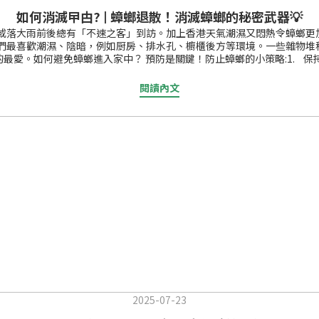
如何消滅曱甴? | 蟑螂退散！消滅蟑螂的秘密武器💡
風或落大雨前後總有「不速之客」到訪。加上香港天氣潮濕又悶熱令蟑螂更
它們最喜歡潮濕、陰暗，例如厨房、排水孔、櫥櫃後方等環境。一些雜物堆
愛。如何避免蟑螂進入家中？ 預防是關鍵！防止蟑螂的小策略:1. 保
。吃剩的食物如薯片、餅乾應妥善儲存，例如用密實袋、食物盒密封好。厨
中不用的紙箱、雜志或報紙。減少蟑螂的藏匿空間。5. 定期檢查隱避處:
閱讀內文
螂誘捕器、殺蟑餌劑等等。究竟這些產品有什麽區別，下面進一步為大家分
使用後需通風與清潔殺蟑凝膠可塗在牆角、縫隙等蟑螂常出沒處，效果持
/曱甴 2％凝膠餌劑，針筒式設計，使用簡單不會弄污雙手。將其擠在蟑螂出
習性，把毒性傳整巢蟑螂，達到連環殺滅之效果。 這一類餌劑的好處是
公尺0.5~1公克之藥量防治；另可根據蟑螂蟲口密度調整用藥量。小提示
滅蟲噴霧雖然功效快，但留下的氣味十分大，必須要事後開窗散味。然若
擇！與「一點絕」一樣，「快點絕」0.5%滅蟑凝膠餌劑利用其獨家誘
夫一點絕滅蟑凝膠餌針對長期作戰，效果長久。利用蟑螂吃同類屍體和糞
效果迅速，針對德國蟑螂效果顯著。適合與「一點絕」交替使用，有效防
啡機、電器等後方。
2025-07-23