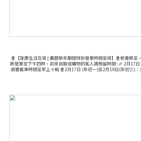
🧧【理康生活百貨 | 農曆新年期間特別營業時間安排】🧧新春將至
將營業至下午四時，前來自取或購物的客人請預留時間~🎉 2月17日 (年
順豐截單時間至早上十點 🧧2月17日 (年初一)至2月19日(年初
作天致電順豐客服熱線。農曆新年期間物流時間比較難預料，建議提早落單。 