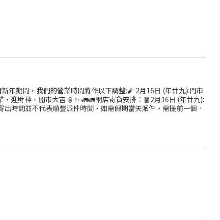
期間，我們的營業時間將作以下調整:🧨 2月16日 (年廿九):門市
財神、開市大吉 🏮✨ 🚛🚛網店寄貨安排：🧧2月16日 (年廿九):
⛔️*以上寄出時間並不代表順豐派件時間，如需假期當天派件，需提前一個工
0 地址：葵涌葵昌路58-70號永祥工業大厦17樓B室（近葵興港鐵站E出