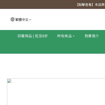
【點擊查看
【點擊查看】本店將於
【點擊查看
繁體中文
防霉用品 | 低至8折
所有商品
熱賣推介