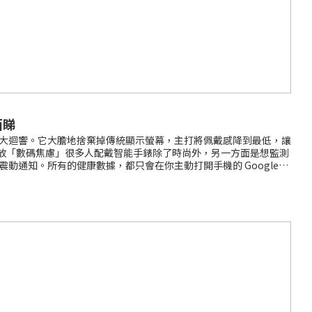
面睇
在市場上引起了極大迴響。它大膽地捨棄掉傳統顯示螢幕，主打將佩戴感降到最低，讓
解放「數碼焦慮」很多人配戴智能手錶除了時尚外，另一方面是想監測
震動通知。所有的健康數據，都只會在你主動打開手機的 Google
佩戴感，專為睡眠監測而生傳統智能手錶雖然可以監測睡眠，但礙於體積
，佩戴起來幾乎沒有感覺。這種極致輕薄的設計讓它可以真正做到 24 小
的身體狀況？答案就是強大的 Google Health 應用程式。所有生
Fitbit Air 功能與規格亮點長達 7 天續航力： 充滿電可連續使用
pO2）感測器。深層健康指標： 支援心率變異度（HRV）與膚溫感
拾生活專注力的人。重視睡眠質素改善： 需要長時間配戴監測睡眠，卻無法
自己收藏的傳統機械錶或首飾，Fitbit Air 可以低調隱藏在另
將所有心力聚焦在最核心的健康與睡眠追蹤上，用相對親民的價格，提供了
com/products/ga1101