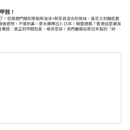
%甲醛！
匙了！但推開門聞到那股新油漆+新家具混合的氣味，是否立刻皺起眉
致癌物，不僅刺鼻，更永續釋出3-15年！開窗通風？香港這麼潮濕
雙重實證：真正的甲醛剋星，絕非空談！我們嚴選這款日本製的「終極
時內清除95%甲醛 ✅ 6小時內直達99.99%去除率 無需化學香味、
擁有國際認證的產品 長達2個月持續分解：在入住前預先放置幾罐，既
極甲醛殺手（細罐） 原價：$95 🔥 特價：$58 適用範圍：約50呎
公室） 可用約2個月 ③ Arnes - 終極甲醛殺手噴霧（400ml） 原
、滿田邨、兆翠苑、屯門青福里 第3A區(簡約公屋) 、攸壆路(簡約公
、啟悅苑​、雋東邨、翔東邨、顯發邨、業旺邨、白田邨雅田樓、啟悅
WHATSAPP 69797920