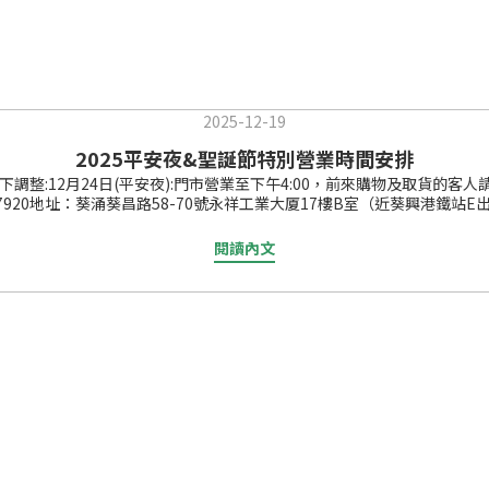
2025-12-19
2025平安夜&聖誕節特別營業時間安排
12月24日(平安夜):門市營業至下午4:00，前來購物及取貨的客人請預留時
 6979 7920地址：葵涌葵昌路58-70號永祥工業大厦17樓B室（近葵興港鐵站E
閱讀內文