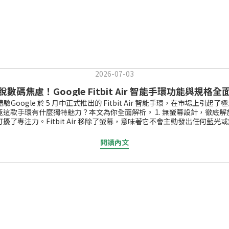
2026-07-03
脫數碼焦慮！Google Fitbit Air 智能手環功能與規格全
擾健康體驗Google 於 5 月中正式推出的 Fitbit Air 智能手環，
這款手環有什麼獨特魅力？本文為你全面解析。 1. 無螢幕設計，徹底
專注力。Fitbit Air 移除了螢幕，意味著它不會主動發出任何藍光或
減輕現代打工人的數碼焦慮，讓你將注意力重新留給自己2. 超輕量設計無
質素。Fitbit Air 連錶帶重量僅約 12g，搭配親膚的編織錶帶
閱讀內文
oogle Health App 健康生態系統既然沒有螢幕，用戶該如何了解自己
th App，清晰的數據圖表、睡眠評分與個人化健康建議便一目了然。Google 
電量焦慮。全天候心率與血氧監測： 內建 24 小時光學心率與血氧濃度（S
 Fitbit Air？深受數碼疲勞困擾： 想與無意義的通知保持距離，重
忙幫手錶充電的日常。熱愛穿搭與隱形科技： 想要追蹤數據，但同時想配戴
r 的出現證明了一件事：有時候，少即是多。它移除了多餘的娛樂與通訊功能，
 不再被螢幕綁架，立即體驗零干擾健康管理：https://www.hknihon.