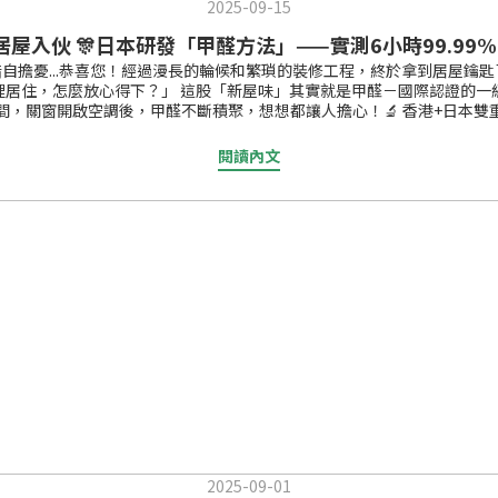
2025-09-15
5居屋入伙 🎊日本研發「甲醛方法」——實測6小時99.99
暗自擔憂...恭喜您！經過漫長的輪候和繁瑣的裝修工程，終於拿到居屋鑰
居住，怎麼放心得下？」 這股「新屋味」其實就是甲醛－國際認證的一級
，關窗開啟空調後，甲醛不斷積聚，想想都讓人擔心！🔬 香港+日本
證有據：✅ 獲香港獨立實驗室 + 日本國立橫濱大學實測認證 ✅ 1.5小
🏡 為什麼特別適合香港居屋／裝潢後使用？日本製造，證書齊全：真正
閱讀內文
、抽濕機時使用） 🛒 2025新居屋入伙，限時優惠 ① 無臭空間 - 終
罐） 原價：$168 🔥 特價：$138 適用範圍：約150呎（睡房、書房、細辦
簾呢啲甲醛重災區 以下屋苑住戶可獲優惠 嶺· 樂活、樂嶺都匯 樂嶺樓、昭明苑
屋項目、安秀苑、安麗苑、安樺苑、安楹苑、安柏苑、朗然、高宏苑、啟欣苑
年12月31日，滿$800包順豐，未滿價錢順豐只需+$30如需要使用以上優惠，請 
2025-09-01