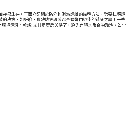
加容易生存。下面介紹關於防治和消滅蟑螂的幾種方法，勢要杜絕蟑
積的地方，如紙箱，舊雜誌等環境都是蟑螂們絕佳的藏身之處！一些
持環境清潔、乾燥: 尤其是厨房與浴室，避免有積水及食物殘渣。2.
餘則要及時處理。3. 封堵縫隙和漏洞:例如將厠所、浴室的排水孔
例如家具底部、假天花板等。如何有效快速消滅蟑螂？市面上關於滅蟑
析！方法說明殺蟑餌劑利用蟑螂分食習性，吃下餌劑後死亡，屍體被
久且不易被寵物誤食黏蟑紙或捕捉器放置於蟑螂活動區域，如櫥櫃角
沒的地方，引誘蟑螂進食。蟑螂進食後24-48小時發揮藥效，藥效會
可以做到一網打盡，不留後患。使用方法:建議在蟑螂出沒的區域，以
:將凝膠施於陰暗的角落或縫隙等曱甴喜歡出沒/栖息的地方。7~10天
家中有寵物的話，使用時則需要避免噴灑在毛孩身上。如果想快速消
引配方，施用後5分鐘即可吸引德國蟑螂進食！德國蟑螂在進食快點絕
便的習性，把毒性傳整巢蟑螂，達到連環殺滅之效果。它適合用在接近
止具抗藥性與拒食性的德國蟑螂。適用於櫥櫃、溫暖潮濕處，例如咖