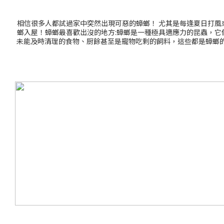
相信很多人都試過家中突然出現可惡的蟑螂！ 尤其是每逢夏日打
螂入屋！蟑螂最喜歡出沒的地方:蟑螂是一種極具適應力的昆蟲，
未能及時清理的食物、厨餘甚至是寵物吃剩的飼料，這些都是蟑螂的最
密封食物與垃圾:建議使用有蓋的垃圾筒，防止垃圾外露及蚊蟲滋生
加蓋，防止小强透過排水孔進入家中。4. 減少雜物堆積:清理家
產品林林總總，數之不盡！例如有殺蟑餌劑、滅蟲劑、曱甴屋/蟑
同伴吃掉可造成連鎖滅蟑效果殺蟲噴霧劑立即見效，但氣味較重，
落、流理台下方，有助監控與捕捉如BASF巴斯夫 一點絕殺滅蟑螂
待其回巢後逐漸產生作用致死亡。然後利用蟑螂吃同類屍體和糞便的
每平方公尺0.25~0.5g的藥量施藥。若蟑螂體型較大，則以每平方
則見成效，三個月後再追加施藥使用效果翻倍！相比較殺蟑餌劑，
滅蟑螂又不想使用噴霧的話，巴斯夫另一產品「快點絕」則是不二選
後的7小時死亡，在短時間內迅速降低蟑螂危害密度。 小結:巴斯
厠所、排水孔、縫隙、角落、厨餘等儲存空間。而「快點絕」滅蟑