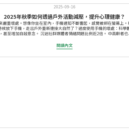
2025-09-16
2025年秋季如何透過戶外活動減壓，提升心理健康？
帶來嚴重壞處。想像你坐在室內，手機通知不斷響起，感覺被綁在螢幕上。
時候放下手機，走出戶外重新連接大自然了？過度使用手機的壞處：科學數據
，甚至增加自殺意念。 沉迷社群媒體者情緒問題比例近2倍。 中高齡者
心情。研究顯示，每天15分鐘接觸大自然，就能減少焦慮、憂鬱和疲勞
個完美的戶外減壓之旅：這些裝備讓你無憂想像週末關掉手機通知，背起斜
閱讀內文
時，手提風扇帶來涼風。跨邊境旅行，大陸數據卡提供高速網路，查地圖
帶必需品。雨傘：防水，應對天氣變化。手提風扇：便攜，帶來涼爽。大陸
機壞處，戶外活動是明智選擇。現在點擊連結，選購產品，讓戶外之旅從放下手
/ 手提滅蚊燈）歡迎留言分享疑問！健康從小改變開始。