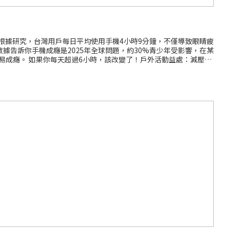
根據研究，台灣用戶每日平均使用手機4小時9分鐘，不僅導致眼睛疲
告訴你手機成癮是2025年全球問題，約30%青少年受影響，在某
也易成癮。 如果你每天超過6小時，該改變了！戶外活動益處：減壓、
。 曬太陽刺激血清素分泌，緩解抑鬱；戶外活動降低痴呆風險，並釋
背包，踏上公園小徑。突遇細雨，雨傘一撐開擋雨，讓你繼續前行。
不沉迷手機。這些裝備讓冒險更舒適，遠離手機壞處。推薦戶外減壓
數據卡：高速網路，不讓你沉迷。手提滅蚊燈：高效驅蚊，守護戶外
機開始！（產品連結：斜背包 / 雨傘 / 手提風扇 / 大陸數據卡