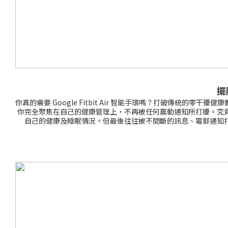
擺
你真的需要 Google Fitbit Air 智能手環嗎？打破傳統的零干
你完全聚焦在自己的健康管理上，不再被任何震動通知所打擾。究竟
自己的健康及睡眠情況。但最後往往被不間斷的訊息、電郵通知打擾了
Health 應用程式時靜態呈現。這種「不打擾」的溫柔，能有效
及重量，不少使用者都不太習慣戴著睡覺，或者覺得太過「卡手」影響睡眠
時全天候佩戴，是目前市面上最友善的夜間睡眠監測神器。3. 完美整合 G
理數據都會透過藍牙無縫同步到你的手機中。只需打開 Google Heal
一週；支援極速快充，只需 5 分鐘即可提供一整天電量，徹底告別
測，精準掌握身體的疲勞與恢復狀態。 什麼人最適合入手 Google
忍受傳統手錶異物感的人。不希望每天充電： 厭倦了每天洗澡時都要急
一隻手腕或換上高質感的專屬腕帶。Google Fitbit Ai
一個無干擾、無負擔的健康生活方案。