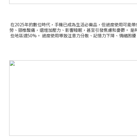
在2025年的數位時代，手機已成為生活必需品，但過度使用可能
勞、頸椎酸痛，還增加壓力、影響睡眠，甚至引發焦慮和憂鬱。 是
些地區達50%。 過度使用導致注意力分散、記憶力下降、情緒困擾
提升心理健康的自然療法放下手機，出戶外走走，能減輕壓力、提升
放幸福化學物質。 散步公園或小旅行，都是免費減壓法。想像一
樹林中蚊蟲來襲，手提滅蚊燈釋放光波驅散，讓你安心野餐。天熱
裝備：讓你的生活更自由網店精選產品： 斜背包：輕盈耐用，攜
時光。結語：從今天開始，放下手機，擁抱戶外生活2025年，面對手