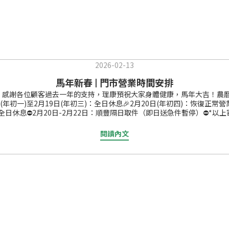
2026-02-13
馬年新春 | 門市營業時間安排
，感謝各位顧客過去一年的支持，理康預祝大家身體健康，馬年大吉！農曆新年
初一)至2月19日(年初三)：全日休息🎉2月20日(年初四)：恢復正常營業，迎
三)：全日休息⛔️2月20日-2月22日：順豐隔日取件（即日送急件暫停）
公司主頁： www.hknihon.com WhatsApp： 6979 792
口） 非節假日營業時間：10:30 - 19:00 (星期日及公眾假期休息
閱讀內文