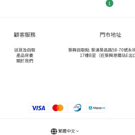
1
顧客服務
門巿地址
送貨及自取
葵興自取點: 葵涌葵昌路58-70號
產品保養
17樓B室（近葵興港鐵站E出
關於我們
繁體中文