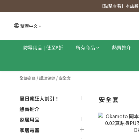
【點擊查看
【點擊查看】本店將於
【點擊查看
繁體中文
防霉用品 | 低至8折
所有商品
熱賣推介
全部商品
/
護理保健
/
安全套
夏日瘋狂大割引！
安全套
熱賣推介
家居用品
家居電器