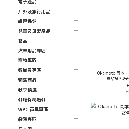
電子產品
戶外及旅行用品
護理保健
兒童及母嬰產品
食品
汽車用品專區
寵物專區
教職員專區
Okamoto 岡本 
真貼身PU安
精選商品
O
秋季精選
H
♻環保精選♻
WPC 雨具專區
袋類專區
日本製