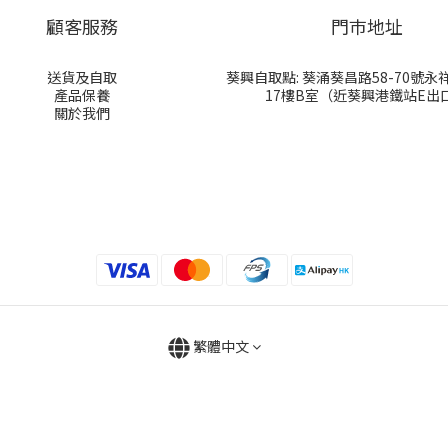
顧客服務
門巿地址
送貨及自取
葵興自取點: 葵涌葵昌路58-70號
產品保養
17樓B室（近葵興港鐵站E出
關於我們
繁體中文