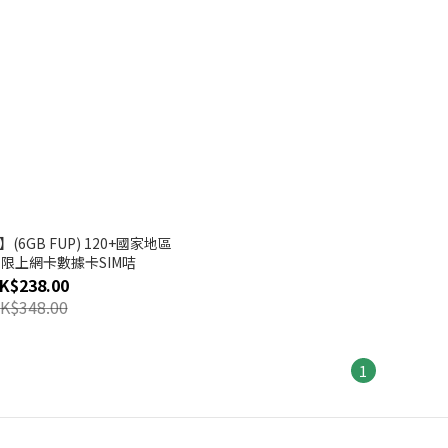
球】(6GB FUP) 120+國家地區
G 無限上網卡數據卡SIM咭
K$238.00
K$348.00
1