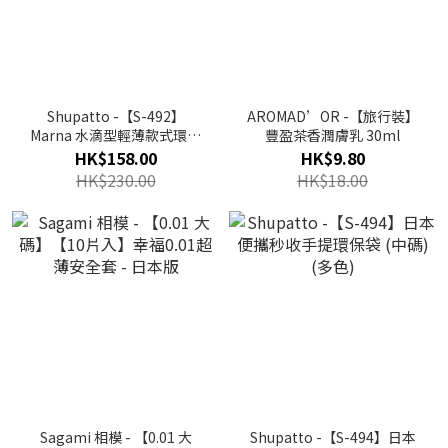
Shupatto -【S-492】
AROMAD’OR -【旅行裝】
Marna 水滴型輕薄款式環保
豐盈茶香潤膚乳 30ml
袋 (耐重 5kg) (大碼) (多色)
HK$158.00
HK$9.80
(特價貨品, 不設退換)
HK$230.00
HK$18.00
Sagami 相模 - 【0.01 大
Shupatto -【S-494】日本