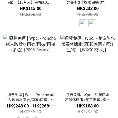
碼】【10片入】幸福0.01超
便攜秒收手提環保袋 (中碼)
薄安全套 - 日本版
(多色)
HK$115.00
HK$238.00
HK$168.00
HK$298.00
順豐免運 | Wpc. -Poncho 成
順豐免運 | Wpc. - 兒童防水
人防撥水雨衣/雨披/雨褸 (多
吊帶休閒服 (花花圖案 / 海洋
色) (R003 Series)
生物) 【WKG02系列】
HK$248.00 ~ HK$268.00
HK$188.00
HK$335.00
HK$235.00