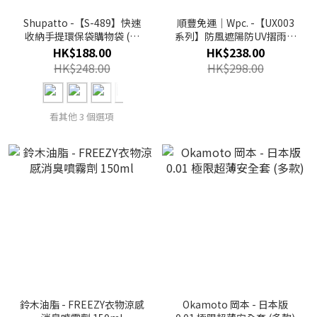
Shupatto -【S-489】快速
順豐免運｜Wpc. -【UX003
收納手提環保袋購物袋 (中
系列】防風遮陽防UV摺雨傘
碼) (多色)
/ 縮骨遮 (多色)
HK$188.00
HK$238.00
HK$248.00
HK$298.00
看其他 3 個選項
鈴木油脂 - FREEZY衣物涼感
Okamoto 岡本 - 日本版