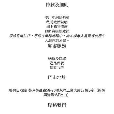
條款及細則
使用本網站條款
私隱政策聲明
網上購物條款
退換貨退款政策
根據香港法律，不得在業務過程中，向未成年人售賣或供應令
人醺醉的酒類。
顧客服務
送貨及自取
產品保養
關於我們
門巿地址
葵興自取點: 葵涌葵昌路58-70號永祥工業大厦17樓B室（近葵
興港鐵站E出口）
聯絡我們