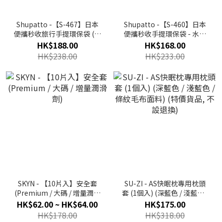
Shupatto -【S-467】日本
Shupatto -【S-460】日本
便攜秒收旅行手提環保袋 (中
便攜秒收手提環保袋 - 水滴
碼) (多色)
款 (中碼) (多色)
HK$188.00
HK$168.00
HK$238.00
HK$233.00
SKYN - 【10片入】安全套
SU-ZI - AS快眠枕專用枕頭
(Premium / 大碼 / 增量潤滑
套 (1個入) (深藍色 / 淺藍色 /
劑)
條紋毛布面料) (特價貨品, 不
HK$62.00 ~ HK$64.00
HK$175.00
設退換)
HK$178.00
HK$318.00