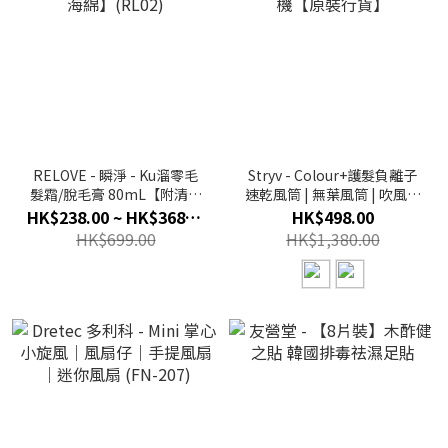
RELOVE - 瞬淨 - Ku溜零毛
Stryv - Colour+護髮負離子
髮霜/脫毛膏 80mL【附清潔
速乾風筒 | 無葉風筒 | 吹風機
海綿】(RL02)
【原裝行貨】
HK$238.00 ~ HK$368.00
HK$498.00
HK$699.00
HK$1,380.00