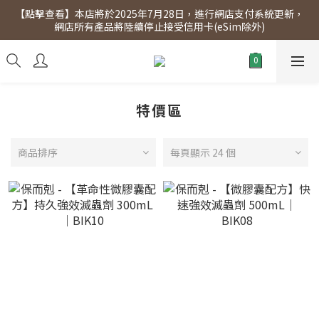
【點擊查看】本店將於2025年7月28日，進行網店支付系統更新，
【點擊查看】會員專享 星期三全單95折!!!（優惠期至2026年12月
網店所有產品將陸續停止接受信用卡(eSim除外)
31日）。滿$300即免運費。
【點擊查看】會員專享 星期三全單95折!!!（優惠期至2026年12月
31日）。滿$300即免運費。
特價區
商品排序
每頁顯示 24 個