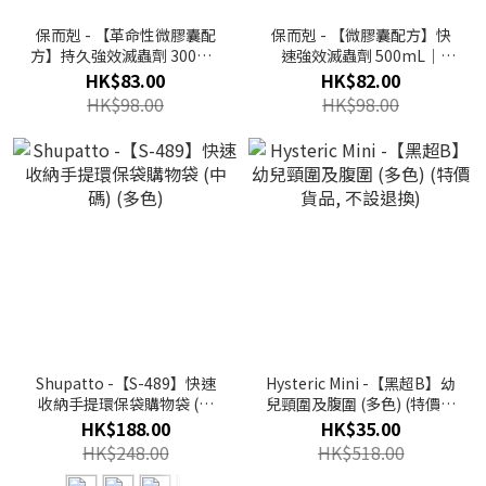
保而剋 - 【革命性微膠囊配
保而剋 - 【微膠囊配方】快
方】持久強效滅蟲劑 300mL
速強效滅蟲劑 500mL｜
｜BIK10
BIK08
HK$83.00
HK$82.00
HK$98.00
HK$98.00
Shupatto -【S-489】快速
Hysteric Mini -【黑超B】幼
收納手提環保袋購物袋 (中
兒頸圍及腹圍 (多色) (特價貨
碼) (多色)
品, 不設退換)
HK$188.00
HK$35.00
HK$248.00
HK$518.00