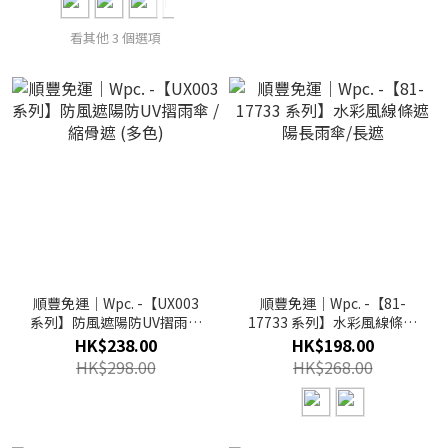
看其他 3 個選項
順豐免運｜Wpc. -【UX003
順豐免運｜Wpc. -【81-
系列】防風遮陽防UV摺雨傘
17733 系列】水彩風線條遮
/ 縮骨遮 (多色)
陽長雨傘/長遮
HK$238.00
HK$198.00
HK$298.00
HK$268.00