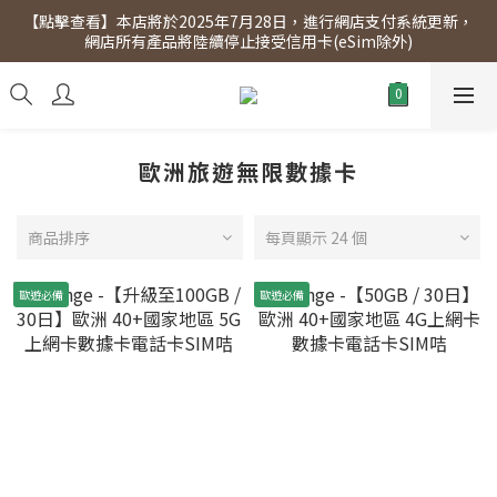
【點擊查看】本店將於2025年7月28日，進行網店支付系統更新，
【點擊查看】會員專享 星期三全單95折!!!（優惠期至2026年12月
網店所有產品將陸續停止接受信用卡(eSim除外)
31日）。滿$300即免運費。
【點擊查看】會員專享 星期三全單95折!!!（優惠期至2026年12月
31日）。滿$300即免運費。
歐洲旅遊無限數據卡
商品排序
每頁顯示 24 個
歐遊必備
歐遊必備