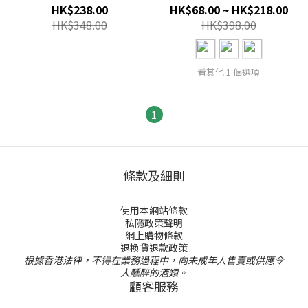
5G/4G/3G 無限上網卡數據
200GB / Unlimited) 5G上網
HK$238.00
HK$68.00 ~ HK$218.00
卡SIM咭
數據Sim卡
HK$348.00
HK$398.00
看其他 1 個選項
1
條款及細則
使用本網站條款
私隱政策聲明
網上購物條款
退換貨退款政策
根據香港法律，不得在業務過程中，向未成年人售賣或供應令
人醺醉的酒類。
顧客服務