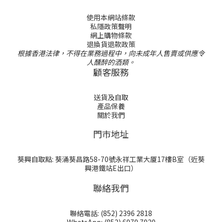
使用本網站條款
私隱政策聲明
網上購物條款
退換貨退款政策
根據香港法律，不得在業務過程中，向未成年人售賣或供應令
人醺醉的酒類。
顧客服務
送貨及自取
產品保養
關於我們
門巿地址
葵興自取點: 葵涌葵昌路58-70號永祥工業大厦17樓B室（近葵
興港鐵站E出口）
聯絡我們
聯絡電話: (852) 2396 2818