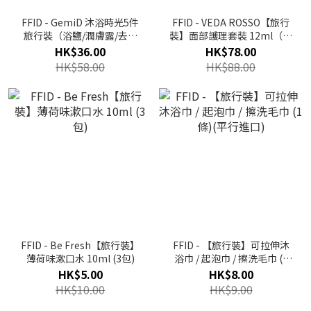
FFID - GemiD 沐浴時光5件
FFID - VEDA ROSSO【旅行
旅行裝（浴鹽/潤膚露/去角
裝】面部護理套裝 12ml（卸
質啫喱/髮膜/按摩鹽包）
妝/洗面乳/護膚液/乳液）(平
HK$36.00
HK$78.00
（平行進口）
行進口)
HK$58.00
HK$88.00
FFID - Be Fresh【旅行裝】
FFID - 【旅行裝】可拉伸沐
薄荷味漱口水 10ml (3包)
浴巾 / 起泡巾 / 擦洗毛巾 (1
條)(平行進口)
HK$5.00
HK$8.00
HK$10.00
HK$9.00