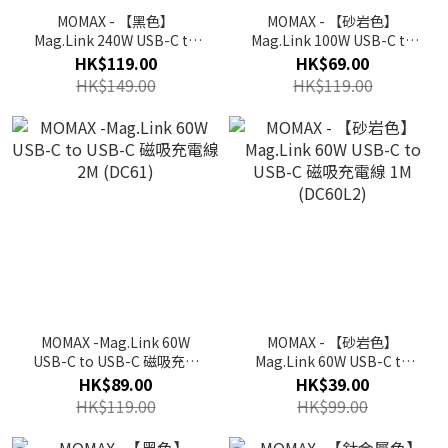
MOMAX - 【黑色】
MOMAX - 【砂岩色】
Mag.Link 240W USB-C to
Mag.Link 100W USB-C to
USB-C 磁吸充電線 2M
USB-C 磁吸充電線 1M
HK$119.00
HK$69.00
(DC71D)
(DC52L2)
HK$149.00
HK$119.00
MOMAX -Mag.Link 60W
MOMAX - 【砂岩色】
USB-C to USB-C 磁吸充電
Mag.Link 60W USB-C to
線 2M (DC61)
USB-C 磁吸充電線 1M
HK$89.00
HK$39.00
(DC60L2)
HK$119.00
HK$99.00