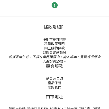
1
條款及細則
使用本網站條款
私隱政策聲明
網上購物條款
退換貨退款政策
根據香港法律，不得在業務過程中，向未成年人售賣或供應令
人醺醉的酒類。
顧客服務
送貨及自取
產品保養
關於我們
門巿地址
葵興自取點: 葵涌葵昌路58-70號永祥工業大厦17樓B室（近葵