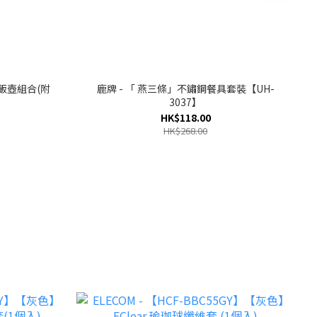
 飯壺組合(附
鹿牌 - 「 燕三條」不鏽鋼餐具套裝【UH-
】
3037】
HK$118.00
HK$268.00