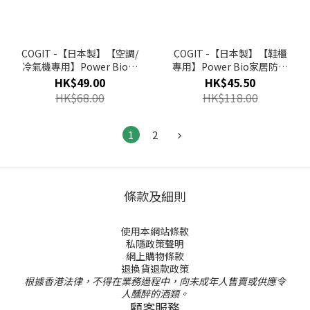
COGIT -【日本製】【空調/
COGIT -【日本製】【鞋櫃
冷氣機專用】Power Bio家
專用】Power Bio家居防霉
居防霉消臭貼盒
消臭貼盒
HK$49.00
HK$45.50
HK$68.00
HK$118.00
1
2
條款及細則
使用本網站條款
私隱政策聲明
網上購物條款
退換貨退款政策
根據香港法律，不得在業務過程中，向未成年人售賣或供應令
人醺醉的酒類。
顧客服務