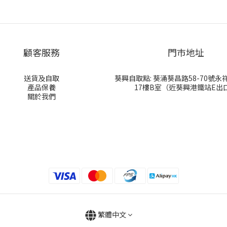
顧客服務
門巿地址
送貨及自取
葵興自取點: 葵涌葵昌路58-70號
產品保養
17樓B室（近葵興港鐵站E出
關於我們
繁體中文