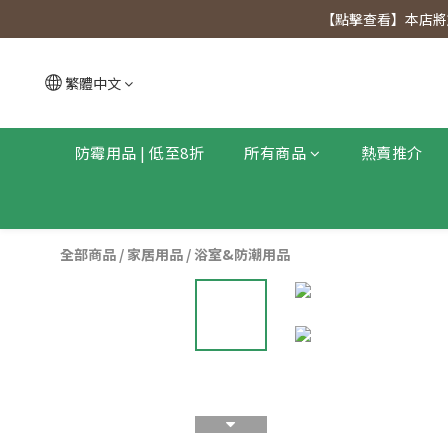
【點擊查看
【點擊查看】本店將於
【點擊查看
繁體中文
防霉用品 | 低至8折
所有商品
熱賣推介
全部商品
/
家居用品
/
浴室&防潮用品