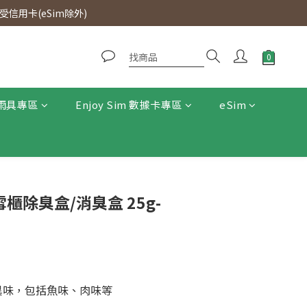
0即免運費。
信用卡(eSim除外)
0即免運費。
雨具專區
Enjoy Sim 數據卡專區
eSim
雪櫃除臭盒/消臭盒 25g-
異味，包括魚味、肉味等