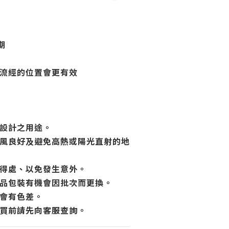
期
氣流經的位置會更有效
品設計之用途。
通風良好及避免高熱或陽光直射的地
取得處、以免發生意外。
產品包裝有機會因批次而更換。
或會有色差。
購買前請先向客服查詢。