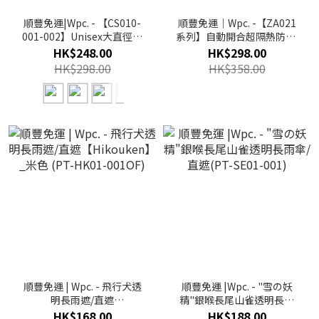
順豐免運|Wpc. - 【CS010-
順豐免運｜Wpc. -【ZA021
001-002】Unisex大直徑自
系列】自動開合超隔熱防UV
動開合摺雨傘/縮骨遮/短遮
遮陽摺疊傘/縮骨遮/短遮
HK$248.00
HK$298.00
(多色)
HK$298.00
HK$358.00
順豐免運 | Wpc. - 飛行犬透
順豐免運 |Wpc. - "雪の妖
明長雨遮/直遮
精"銀喉長尾山雀透明長雨
【Hikouken】_米色 (PT-
傘/直遮(PT-SE01-001)
HK$168.00
HK$188.00