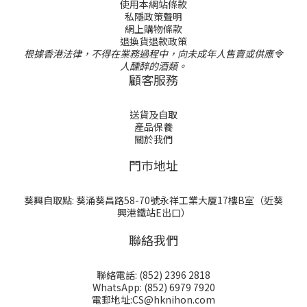
使用本網站條款
私隱政策聲明
網上購物條款
退換貨退款政策
根據香港法律，不得在業務過程中，向未成年人售賣或供應令
人醺醉的酒類。
顧客服務
送貨及自取
產品保養
關於我們
門巿地址
葵興自取點: 葵涌葵昌路58-70號永祥工業大厦17樓B室（近葵
興港鐵站E出口）
聯絡我們
聯絡電話: (852) 2396 2818
WhatsApp: (852) 6979 7920
電郵地址:CS@hknihon.com