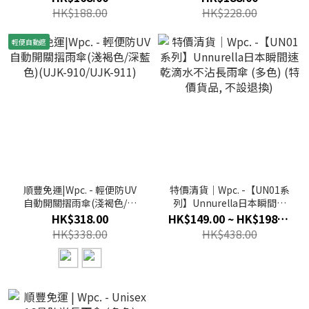
HK01-001OF)
HK$188.00
HK$228.00
輕便自動遮
順豐免運|Wpc. - 輕便防UV
特價清貨｜Wpc. -【UN01系
自動開關摺雨傘(淺褐色/深
列】Unnurella日本瞬間速
藍色)(UJK-910/UJK-911)
乾滴水不沾長雨傘 (多色) (特
HK$318.00
HK$149.00 ~ HK$198.00
價貨品, 不設退換)
HK$338.00
HK$438.00