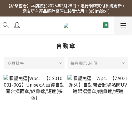
【點擊查看】本店將於2025年7月28日，進行網店支付系統更新，
【點擊查看】會員專享 星期三全單95折!!!（優惠期至2026年12月
網店所有產品將陸續停止接受信用卡(eSim除外)
31日）。滿$300即免運費。
【點擊查看】會員專享 星期三全單95折!!!（優惠期至2026年12月
31日）。滿$300即免運費。
自動傘
商品排序
每頁顯示 24 個