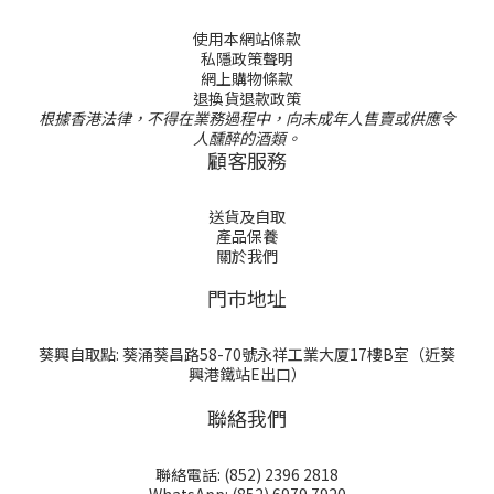
使用本網站條款
私隱政策聲明
網上購物條款
退換貨退款政策
根據香港法律，不得在業務過程中，向未成年人售賣或供應令
人醺醉的酒類。
顧客服務
送貨及自取
產品保養
關於我們
門巿地址
葵興自取點: 葵涌葵昌路58-70號永祥工業大厦17樓B室（近葵
興港鐵站E出口）
聯絡我們
聯絡電話: (852) 2396 2818