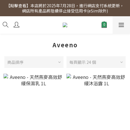
【點擊查看】本店將於2025年7月28日，進行網店支付系統更新，
【點擊查看】會員專享 星期三全單95折!!!（優惠期至2026年12月
網店所有產品將陸續停止接受信用卡(eSim除外)
31日）。滿$300即免運費。
【點擊查看】會員專享 星期三全單95折!!!（優惠期至2026年12月
31日）。滿$300即免運費。
Aveeno
商品排序
每頁顯示 24 個