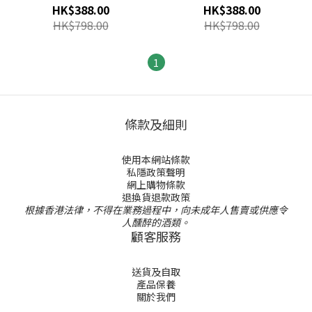
AZ】Cleansui MD系列專用
系列專用替換濾水芯
HK$388.00
HK$388.00
替換濾水芯
HK$798.00
HK$798.00
1
條款及細則
使用本網站條款
私隱政策聲明
網上購物條款
退換貨退款政策
根據香港法律，不得在業務過程中，向未成年人售賣或供應令
人醺醉的酒類。
顧客服務
送貨及自取
產品保養
關於我們