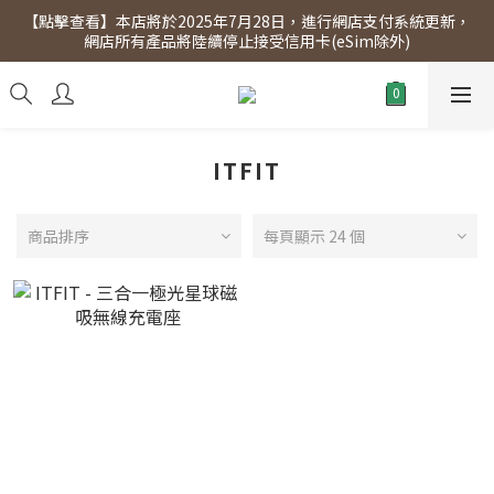
【點擊查看】本店將於2025年7月28日，進行網店支付系統更新，
【點擊查看】會員專享 星期三全單95折!!!（優惠期至2026年12月
網店所有產品將陸續停止接受信用卡(eSim除外)
31日）。滿$300即免運費。
【點擊查看】會員專享 星期三全單95折!!!（優惠期至2026年12月
31日）。滿$300即免運費。
ITFIT
商品排序
每頁顯示 24 個