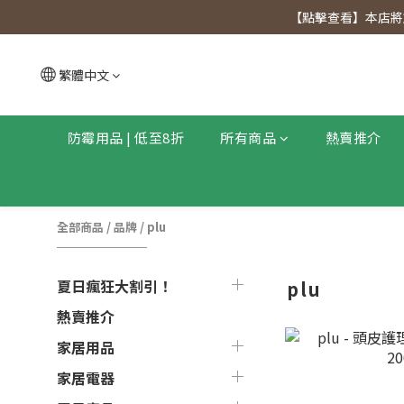
【點擊查看
【點擊查看】本店將於
【點擊查看
繁體中文
防霉用品 | 低至8折
所有商品
熱賣推介
全部商品
/
品牌
/
plu
夏日瘋狂大割引！
plu
熱賣推介
家居用品
家居電器