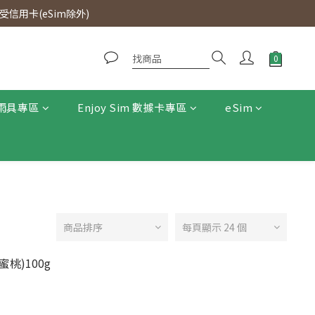
0即免運費。
信用卡(eSim除外)
0即免運費。
雨具專區
Enjoy Sim 數據卡專區
eSim
商品排序
每頁顯示 24 個