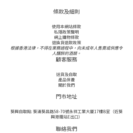
條款及細則
使用本網站條款
私隱政策聲明
網上購物條款
退換貨退款政策
根據香港法律，不得在業務過程中，向未成年人售賣或供應令
人醺醉的酒類。
顧客服務
送貨及自取
產品保養
關於我們
門巿地址
葵興自取點: 葵涌葵昌路58-70號永祥工業大厦17樓B室（近葵
興港鐵站E出口）
聯絡我們