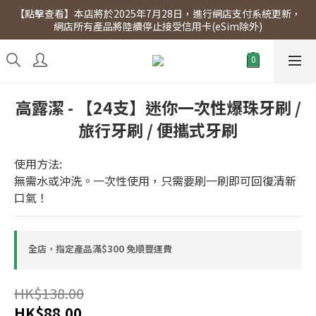
【點擊查看】本店將於2025年7月28日，進行網店支付系統更新，
【點擊查看】會員專享 星期三全單95折!!!（優惠期至2026年12月
網店所有產品將陸續停止接受信用卡(eSim除外)
31日）。滿$300即免運費。
【點擊查看】會員專享 星期三全單95折!!!（優惠期至2026年12月
31日）。滿$300即免運費。
高露潔 - 【24支】迷你一次性爆珠牙刷 /
旅行牙刷 / 便攜式牙刷
使用方法:
無需水或沖洗。一次性使用，只需要刷一刷即可回復清新
口氣！
全店，指定產品滿$300 免順豐運費
HK$138.00
HK$88.00