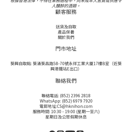
根據香港法律，不得在業務過程中，向未成年人售賣或供應令
人醺醉的酒類。
顧客服務
送貨及自取
產品保養
關於我們
門巿地址
葵興自取點: 葵涌葵昌路58-70號永祥工業大厦17樓B室（近葵
興港鐵站E出口）
聯絡我們
聯絡電話: (852) 2396 2818
WhatsApp: (852) 6979 7920
電郵地址:CS@hknihon.com
服務時間: 10:30 - 19:00 (星期一至六)
星期日及公眾假期休息