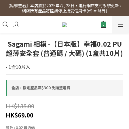
【點擊查看】本店將於2025年7月28日，進行網店支付系統更新，
【點擊查看】會員專享 星期三全單95折!!!（優惠期至2026年12月
網店所有產品將陸續停止接受信用卡(eSim除外)
31日）。滿$300即免運費。
【點擊查看】會員專享 星期三全單95折!!!（優惠期至2026年12月
31日）。滿$300即免運費。
Sagami 相模 -【日本版】幸福0.02 PU
超薄安全套 (普通碼 / 大碼) (1盒共10片)
- 1盒10片入
全店，指定產品滿$300 免順豐運費
HK$188.00
HK$69.00
顏色
: 0.02 普通碼