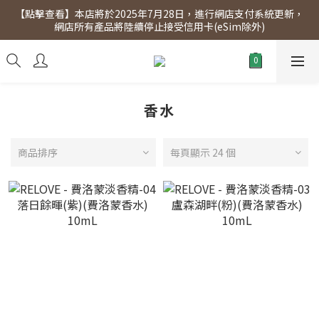
【點擊查看】本店將於2025年7月28日，進行網店支付系統更新，
【點擊查看】會員專享 星期三全單95折!!!（優惠期至2026年12月
網店所有產品將陸續停止接受信用卡(eSim除外)
31日）。滿$300即免運費。
【點擊查看】會員專享 星期三全單95折!!!（優惠期至2026年12月
31日）。滿$300即免運費。
香水
商品排序
每頁顯示 24 個