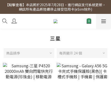
【點擊查看】本店將於2025年7月28日，進行網店支付系統更新，
【點擊查看】會員專享 星期三全單95折!!!（優惠期至2026年12月
網店所有產品將陸續停止接受信用卡(eSim除外)
31日）。滿$300即免運費。
【點擊查看】會員專享 星期三全單95折!!!（優惠期至2026年12月
31日）。滿$300即免運費。
三星
商品排序
每頁顯示 24 個