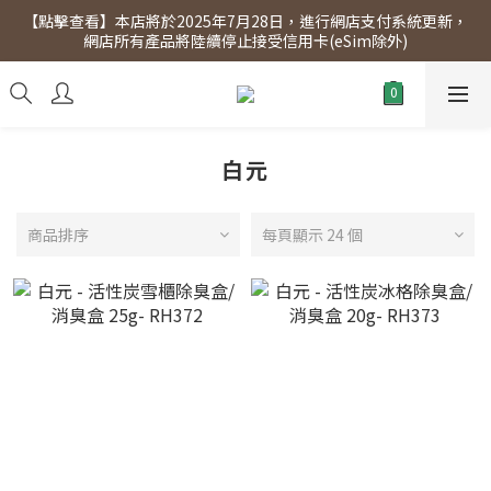
【點擊查看】本店將於2025年7月28日，進行網店支付系統更新，
【點擊查看】會員專享 星期三全單95折!!!（優惠期至2026年12月
網店所有產品將陸續停止接受信用卡(eSim除外)
31日）。滿$300即免運費。
【點擊查看】會員專享 星期三全單95折!!!（優惠期至2026年12月
31日）。滿$300即免運費。
白元
商品排序
每頁顯示 24 個