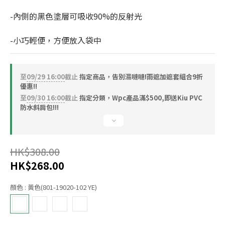
-內側的黑色塗層可吸收90%的反射光
-小巧輕便，方便放入袋中
至
09/29 16:00
截止
指定商品，告別濕噠噠!雨遮加遮套組合9折
優惠!!
至
09/30 16:00
截止
指定分類，Wpc產品滿$500,即送Kiu PVC
防水斜肩包!!!
HK$308.00
HK$268.00
顏色
: 黃色(801-19020-102 YE)