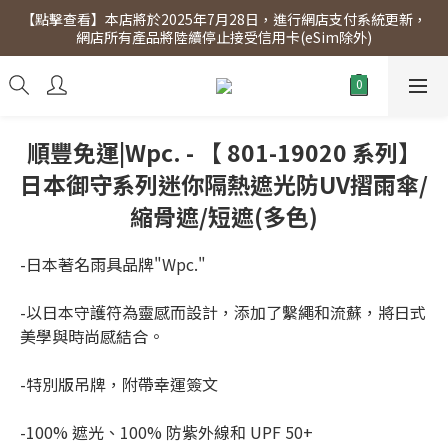
【點擊查看】本店將於2025年7月28日，進行網店支付系統更新，
【點擊查看】會員專享 星期三全單95折!!!（優惠期至2026年12月
網店所有產品將陸續停止接受信用卡(eSim除外)
31日）。滿$300即免運費。
【點擊查看】會員專享 星期三全單95折!!!（優惠期至2026年12月
31日）。滿$300即免運費。
順豐免運|Wpc. - 【 801-19020 系列】
日本御守系列迷你隔熱遮光防UV摺雨傘/
縮骨遮/短遮(多色)
-日本著名雨具品牌"Wpc."
-以日本守護符為靈感而設計，添加了繫繩和流蘇，將日式
美學與時尚感結合。
-特別版吊牌，附帶幸運簽文
-100% 遮光、100% 防紫外線和 UPF 50+