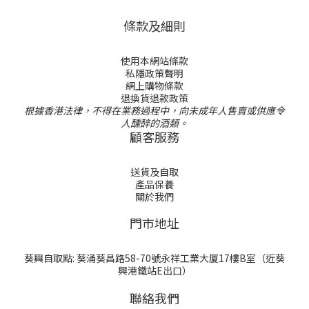
條款及細則
使用本網站條款
私隱政策聲明
網上購物條款
退換貨退款政策
根據香港法律，不得在業務過程中，向未成年人售賣或供應令
人醺醉的酒類。
顧客服務
送貨及自取
產品保養
關於我們
門巿地址
葵興自取點: 葵涌葵昌路58-70號永祥工業大厦17樓B室（近葵
興港鐵站E出口）
聯絡我們