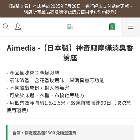
【點擊查看】本店將於2025年7月28日，進行網店支付系統更新，
【點擊查看】會員專享 星期三全單95折!!!（優惠期至2026年12月
網店所有產品將陸續停止接受信用卡(eSim除外)
31日）。滿$300即免運費。
【點擊查看】會員專享 星期三全單95折!!!（優惠期至2026年12月
31日）。滿$300即免運費。
Aimedia -【日本製】神奇驅塵蟎消臭香
薰座
- 產品氣味會令塵蟎厭惡
- 氣味清香，含花香玫瑰味，具消臭薰芳功能
- 不含殺蟲成份，對人體無害
- 可放於床邊、衣櫃、布梳化等地方
- 每個有效範圍約1.5x1.5米，效果持續長達90日（取決於
使用環境）
全店，指定產品滿$300 免順豐運費