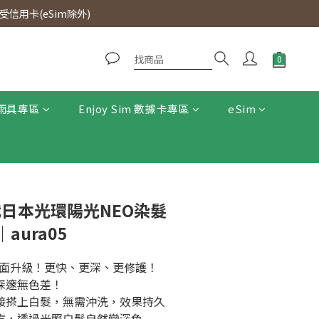
0即免運費。
信用卡(eSim除外)
0即免運費。
雨具專區
Enjoy Sim 數據卡專區
eSim
三代日本光環陽光NEO染髮
aura05
面升級！更快、更深、更修護！
深邃無色差！
直接搽上白髮，無需沖洗，效果持久
配方，透過光照白髮自然變深色