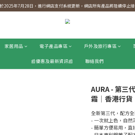
】會員專享 星期三全單95折!!!（優惠期至2026年12月31日）。滿$30
2025年7月28日，進行網店支付系統更新，網店所有產品將陸續停止接受
】會員專享 星期三全單95折!!!（優惠期至2026年12月31日）。滿$30
家居用品
電子產品專區
戶外及旅行專區
📰優惠及最新資訊📰
聯絡我們
AURA - 第
霜｜香港行貨｜
全新第三代，配方全
- 一次就上色，自然
- 簡單方便易用，
- 日本專利銀離子