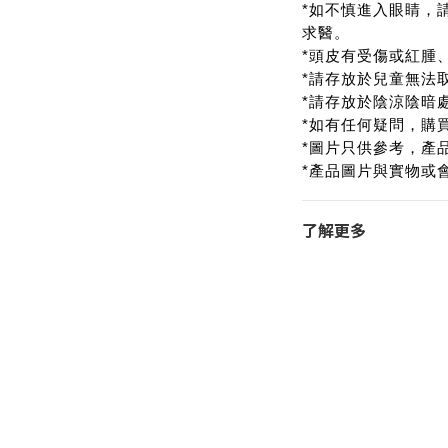
*如不慎進入眼睛，
求醫。
*頭皮有受傷或紅腫
*請存放於兒童無法
*請存放於陰涼陰暗
*如有任何疑問，購
*圖片只供參考，產
*產品圖片與實物或
了解更多