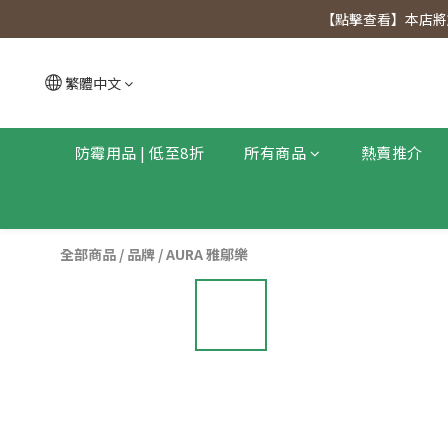
【點擊查看
【點擊查看】本店將於
【點擊查看
繁體中文
防霉用品 | 低至8折
所有商品
熱賣推介
全部商品
/
品牌
/
AURA 雅鄔樂