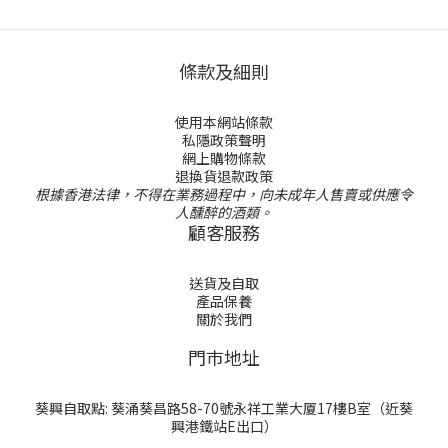
條款及細則
使用本網站條款
私隱政策聲明
網上購物條款
退換貨退款政策
根據香港法律，不得在業務過程中，向未成年人售賣或供應令
人醺醉的酒類。
顧客服務
送貨及自取
產品保養
關於我們
門巿地址
葵興自取點: 葵涌葵昌路58-70號永祥工業大厦17樓B室（近葵
興港鐵站E出口）