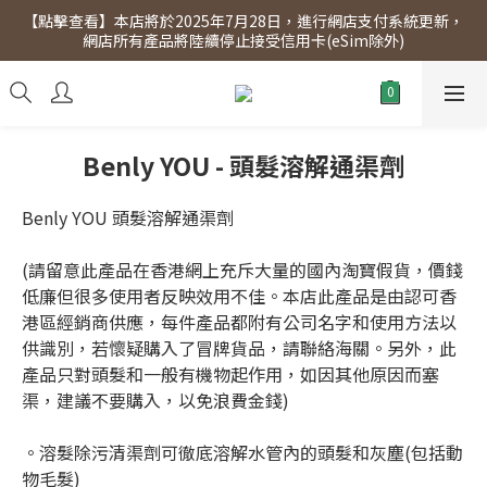
【點擊查看】本店將於2025年7月28日，進行網店支付系統更新，
【點擊查看】會員專享 星期三全單95折!!!（優惠期至2026年12月
網店所有產品將陸續停止接受信用卡(eSim除外)
31日）。滿$300即免運費。
【點擊查看】會員專享 星期三全單95折!!!（優惠期至2026年12月
31日）。滿$300即免運費。
Benly YOU - 頭髮溶解通渠劑
Benly YOU 頭髮溶解通渠劑
(請留意此產品在香港網上充斥大量的國內淘寶假貨，價錢
低廉但很多使用者反映效用不佳。本店此產品是由認可香
港區經銷商供應，每件產品都附有公司名字和使用方法以
供識別，若懷疑購入了冒牌貨品，請聯絡海關。另外，此
產品只對頭髮和一般有機物起作用，如因其他原因而塞
渠，建議不要購入，以免浪費金錢)
。溶髮除污清渠劑可徹底溶解水管內的頭髮和灰塵(包括動
物毛髮)