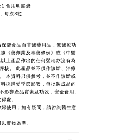
:1,食用明膠囊
，每次3粒
活保健食品而非醫藥用品，無醫療功
根據《藥劑業及毒藥條例》或《中醫
此以上產品作出的任何聲稱亦沒有為
評核。 此產品並不供作診斷、治療
。 本資料只供參考，並不作診斷或
材料採購受季節影響，每批製成品的
不影響產品質素及功效，安全食用。
取得處。
孕婦使用；如有疑問，請咨詢醫生意
切以實物為準。