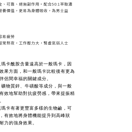
、可靠、絕無副作用。配合50:1萃取濃
營養價值，更易為身體吸收，為男士益
容易疲勞
經常熬夜，工作壓力大，腎虛氣弱人士
及瑪卡酰胺含量遠高於一般瑪卡，因
效果方面，和一般瑪卡比較後有更為
伴侶間幸福的關鍵成分。
、礦物質鋅、牛磺酸等成分，與一般
有效地幫助對抗疲勞感，帶來提振精
。
黑瑪卡有著更豐富多樣的生物鹼，可
，有效地將身體機能提升到高峰狀
耐力的強身效果。