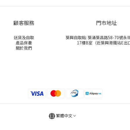
顧客服務
門巿地址
送貨及自取
葵興自取點: 葵涌葵昌路58-70號
產品保養
17樓B室（近葵興港鐵站E出
關於我們
繁體中文