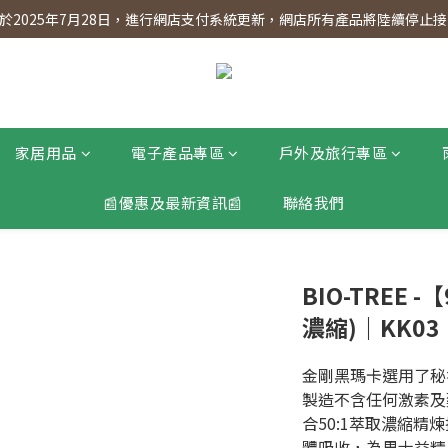
】會員專享 星期三全單95折!!!（優惠期至2026年12月31日）。滿$30
2025年7月28日，進行網店支付系統更新，網店所有產品將陸續停止接受
】會員專享 星期三全單95折!!!（優惠期至2026年12月31日）。滿$30
家居用品
電子產品專區
戶外及旅行專區
📰優惠及最新資訊📰
聯絡我們
BIO-TREE
濃縮)｜KK03
金剛黑瑪卡選用了秘
製造不含任何激素及
合50:1萃取濃縮
體吸收，為男士益精