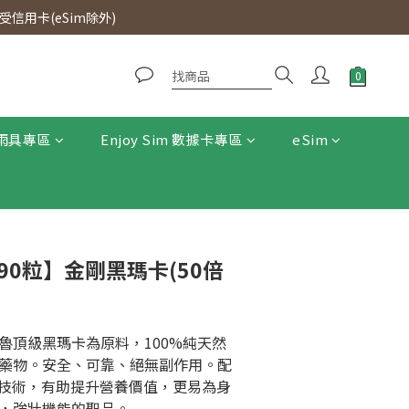
0即免運費。
信用卡(eSim除外)
0即免運費。
雨具專區
Enjoy Sim 數據卡專區
eSim
 -【90粒】金剛黑瑪卡(50倍
魯頂級黑瑪卡為原料，100%純天然
藥物。安全、可靠、絕無副作用。配
精煉技術，有助提升營養價值，更易為身
，強壯機能的聖品。