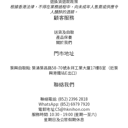
退換貨退款政策
根據香港法律，不得在業務過程中，向未成年人售賣或供應令
人醺醉的酒類。
顧客服務
送貨及自取
產品保養
關於我們
門巿地址
葵興自取點: 葵涌葵昌路58-70號永祥工業大厦17樓B室（近葵
興港鐵站E出口）
聯絡我們
聯絡電話: (852) 2396 2818
WhatsApp: (852) 6979 7920
電郵地址:CS@hknihon.com
服務時間: 10:30 - 19:00 (星期一至六)
星期日及公眾假期休息