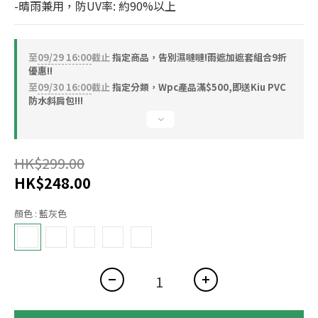
-晴雨兼用，防UV率: 約90%以上
至
09/29 16:00
截止
指定商品，告別濕噠噠!雨遮加遮套組合9折
優惠!!
至
09/30 16:00
截止
指定分類，Wpc產品滿$500,即送Kiu PVC
防水斜肩包!!!
HK$299.00
HK$248.00
顏色
: 藍灰色