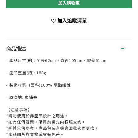
加入購物車
加入追蹤清單
商品描述
- 產品尺寸(約): 全長62cm、直徑105cm、親骨61cm
- 產品重量(約): 188g
- 製造材質: (面料)100% 聚酯纖維
- 原產地: 柬埔寨
【注意事項】
*請勿使用於非產品設計之用途。
*如有任何疑問，購買前請先向客服查詢。
*圖片只供參考，產品包裝有機會因批次而更換。
*產品圖片與實物或會有色差。