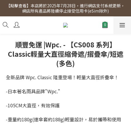
【點擊查看】本店將於2025年7月28日，進行網店支付系統更新，
【點擊查看】會員專享 星期三全單95折!!!（優惠期至2026年12月
網店所有產品將陸續停止接受信用卡(eSim除外)
31日）。滿$300即免運費。
【點擊查看】會員專享 星期三全單95折!!!（優惠期至2026年12月
31日）。滿$300即免運費。
順豐免運 |Wpc. - 【CS008 系列】
Classic輕量大直徑縮骨遮/摺疊傘/短遮
(多色)
全新品牌 Wpc. Classic 隆重登場！輕量大直徑折疊傘！
-日本著名雨具品牌"Wpc."
-105CM大直徑，有效保護
-重量約180g(連傘套約188g)輕量設計，易於攜帶和使用