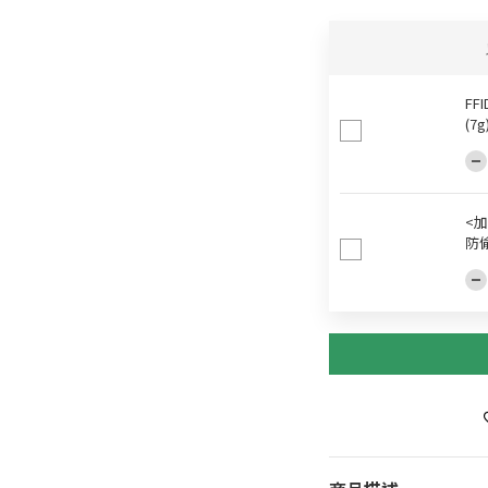
FF
(7
<加
防偷