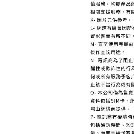
值服務，均屬產品
相關支援服務，有
K- 圖片只供參考
L- 網速有機會因
置影響而有所不同
M- 直至使用完畢
後作查詢用途。
N- 電訊商為了阻
騙性或欺詐性的行
何或所有服務予客
止該不當行為或有
O- 本公司僅為售
資料包括SIM卡、
均由網絡商提供。
P- 電訊商有權隨
包括通話時間、短
量、而無需給予客