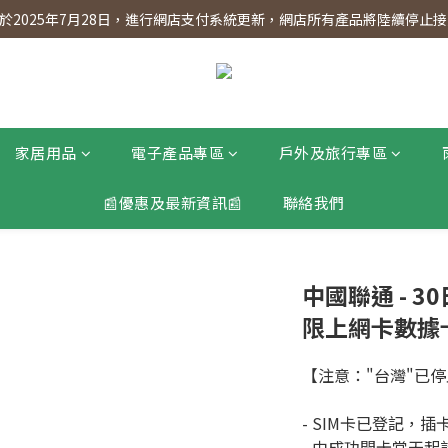
】會員專享 星期三全單95折!!!（優惠期至2026年12月31日）。滿$30
2025年7月28日，進行網店支付系統更新，網店所有產品將陸續停止接受
】會員專享 星期三全單95折!!!（優惠期至2026年12月31日）。滿$30
家居用品
電子產品專區
戶外及旅行專區
📰優惠及最新資訊📰
聯絡我們
中國聯通 - 30
限上網卡數據卡
【注意："台灣"已
- SIM卡已登記，
- 由成功開卡當天起