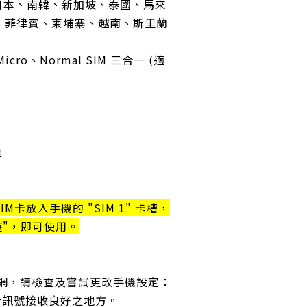
、日本、南韓、新加坡、泰國、馬來
、菲律賓、柬埔寨、越南、斯里蘭
Micro、Normal SIM 三合一 (適
t
M卡放入手機的 "SIM 1" 卡槽，
遊"，即可使用。
上網，請檢查及嘗試更改手機設定：
於訊號接收良好之地方。