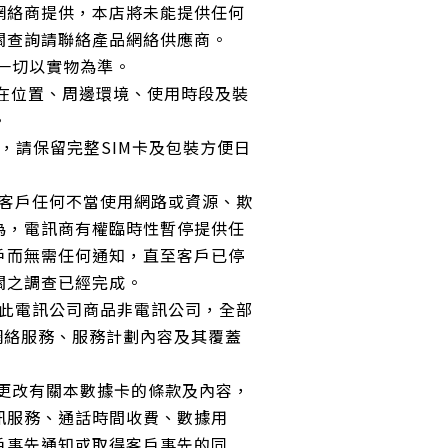
網絡商提供，本店將未能提供任何
關查詢請聯絡產品網絡供應商。
，一切以實物為準。
所在位置、周邊環境、使用時段及裝
。
前，請保留完整SIM卡及包裝方便日
止客戶任何不當使用網路或資源、欺
為，電訊商有權臨時性暫停提供任
戶而無需任何通知，直至客戶已停
關之調查已經完成。
賣此電訊公司商品非電訊公司，全部
網絡服務、服務計劃內容及其覆蓋
時更改有關本數據卡的條款及內容，
訊服務、通話時間收費、數據用
戶事先通知或取得客戶事先的同