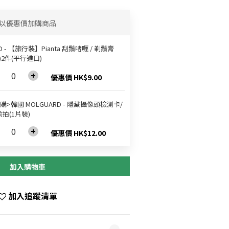
以優惠價加購商品
ID - 【旅行裝】Pianta 刮鬚啫喱 / 剃鬚膏
g)2件(平行進口)
優惠價 HK$9.00
購>韓國 MOLGUARD - 隱藏攝像頭檢測卡/
拍(1片裝)
優惠價 HK$12.00
加入購物車
加入追蹤清單