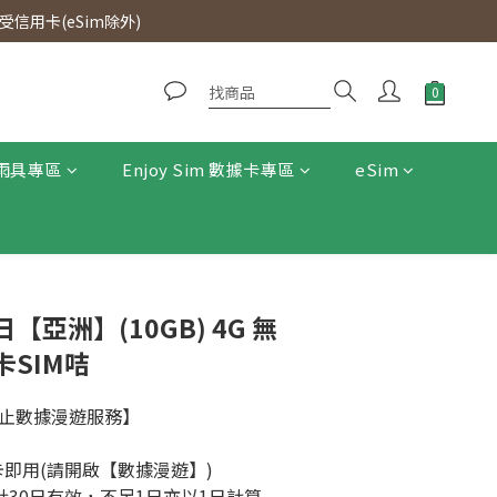
0即免運費。
信用卡(eSim除外)
0即免運費。
雨具專區
Enjoy Sim 數據卡專區
eSim
日【亞洲】(10GB) 4G 無
SIM咭
停止數據漫遊服務】
插卡即用(請開啟【數據漫遊】)
計30日有效，不足1日亦以1日計算