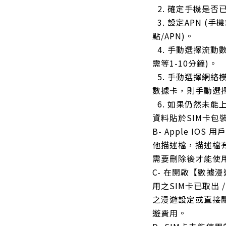
2. 確定手機是否
3. 設定APN (手
點/APN)。
4. 手動選擇流動
需等1-10分鐘)。
5. 手動選擇網絡模式
數據卡，則手動選擇L
6. 如果仍然未能
資料貼於SIM卡包
B- Apple IO
他描述檔，描述檔有
需要刪除後才能使
C- 在開啟【數據
用之SIM卡已取出 
之漫遊設定或直接
遊費用。