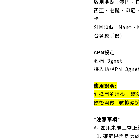
啟用地點 : 澳門
西亞、老撾、印尼
卡
SIM類型 : Nano、
合各款手機)
APN設定
名稱: 3gnet
接入點/APN: 3gne
使用說明:
到達目的地後，將SI
然後開啟 "數據漫
*注意事項*
A- 如果未能正常
1. 確定是否身處