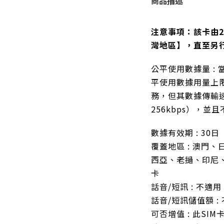
商品描述
注意事項：該卡由2
灣地區】，直至另
公平使用數據量 :
平使用數據用量上
務，但其數據傳輸
256kbps），
數據有效期 : 30日
覆蓋地區 : 澳門
西亞、老撾、印尼
卡
話音/短訊 : 不適用
話音/短訊儲值額 :
可否增值 : 此SI