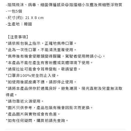
-阻隔飛沫、病毒、細菌傳播感染😷阻擋細小灰塵及微細懸浮物質
-一包5個
-尺寸(約): 21 X 8 cm
-生產地：韓國
【注意事項】
*請依照包裝上指示，正確地佩帶口罩。
*此為一次性口罩，不能清洗重複使用。
*佩帶後有機會使眼鏡變得朦朧，駕駛者使用時請小心。
*本產品不能在產生有害粉塵或氣體環境下使用。
*過度拉扯可能會令耳帶變鬆，敬請留意。
*口罩非100%完全防止入侵。
*如使用後感皮膚不適，請即停止使用。
*請將本產品保存於通風良好，避免潮濕、陽光直射及兒童無法取
得處。
*請勿靠近火源使用。
*圖片只供參考，產品包裝有機會因批次而更換。
*產品圖片與實物或會有色差。
*如有任何疑問，購買前請先查詢。