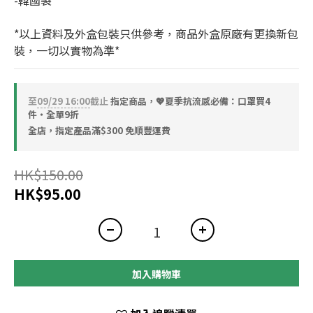
-韓國製
*以上資料及外盒包裝只供參考，商品外盒原廠有更換新包
裝，一切以實物為準*
至
09/29 16:00
截止
指定商品，💖夏季抗流感必備：口罩買4
件・全單9折
全店，指定產品滿$300 免順豐運費
HK$150.00
HK$95.00
加入購物車