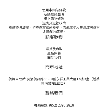
使用本網站條款
私隱政策聲明
網上購物條款
退換貨退款政策
根據香港法律，不得在業務過程中，向未成年人售賣或供應令
人醺醉的酒類。
顧客服務
送貨及自取
產品保養
關於我們
門巿地址
葵興自取點: 葵涌葵昌路58-70號永祥工業大厦17樓B室（近葵
興港鐵站E出口）
聯絡我們
聯絡電話: (852) 2396 2818