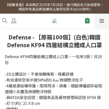
【點擊查看】本店將於2025年7月28日，進行網店支付系統更新，
【點擊查看】會員專享 星期三全單95折!!!（優惠期至2026年12月
網店所有產品將陸續停止接受信用卡(eSim除外)
31日）。滿$300即免運費。
【點擊查看】會員專享 星期三全單95折!!!（優惠期至2026年12月
31日）。滿$300即免運費。
Defense - 【原箱100個】(白色)韓國
Defense KF94 四層結構立體成人口罩
Defense KF94四層結構立體成人口罩，一包有5個！共20
包
-3D立體設計，不會接觸嘴唇，佩戴舒適
-有效濾除空氣中達94%的0.4㎛ 微細懸浮粒子
-4層過濾結構保護，阻隔飛沫、病毒、細菌傳播感染😷阻
擋細小灰塵及微細懸浮物質
-具KFDA安全認證：韓國食品及藥物管理局認證 KF94 級
-尺寸(約): 21 X 8 cm