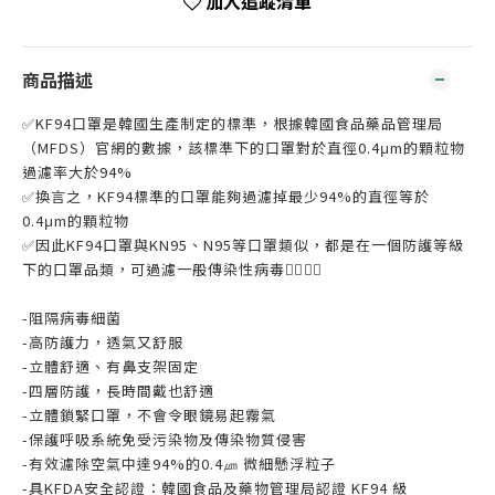
加入追蹤清單
商品描述
✅KF94口罩是韓國生產制定的標準，根據韓國食品藥品管理局
（MFDS）官網的數據，該標準下的口罩對於直徑0.4μm的顆粒物
過濾率大於94%
✅換言之，KF94標準的口罩能夠過濾掉最少94%的直徑等於
0.4μm的顆粒物
✅因此KF94口罩與KN95、N95等口罩類似，都是在一個防護等級
下的口罩品類，可過濾一般傳染性病毒👍🏻👍🏻
-阻隔病毒細菌
-高防護力，透氣又舒服
-立體舒適、有鼻支架固定
-四層防護，長時間戴也舒適
-立體鎖緊口罩，不會令眼鏡易起霧氣
-保護呼吸系統免受污染物及傳染物質侵害
-有效濾除空氣中達94%的0.4㎛ 微細懸浮粒子
-具KFDA安全認證：韓國食品及藥物管理局認證 KF94 級