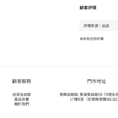
顧客評價
尚未有任何評價
顧客服務
門巿地址
送貨及自取
葵興自取點: 葵涌葵昌路58-70號
產品保養
17樓B室（近葵興港鐵站E出
關於我們