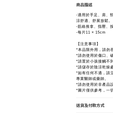
商品描述
-適用於手足、肩、
涼舒適、舒展放鬆。
-筋絡推拿、指壓、
-每片11 × 15cm
【注意事項】
*本品限外用，請勿
*請勿使用於傷口、
*請置於小孩接觸不
*請儲存於陰涼乾燥
*如有任何不適，請
專業醫師或藥師。
*請勿使用於非產品
*圖片僅供參考，一
送貨及付款方式