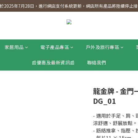
】會員專享 星期三全單95折!!!（優惠期至2026年12月31日）。滿$30
2025年7月28日，進行網店支付系統更新，網店所有產品將陸續停止接受
】會員專享 星期三全單95折!!!（優惠期至2026年12月31日）。滿$30
家居用品
電子產品專區
戶外及旅行專區
📰優惠及最新資訊📰
聯絡我們
龍金牌 - 金
DG_01
- 適用於手足、肩
涼舒適、舒展放鬆。
- 筋絡推拿、指壓
- 每片11 × 15cm