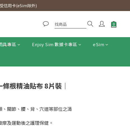
0即免運費。
信用卡(eSim除外)
0即免運費。
雨具專區
Enjoy Sim 數據卡專區
eSim
門一條根精油貼布 8片裝｜
、頸、關節、腰、背、穴道等部位之清
、按摩及運動後之護理保健。