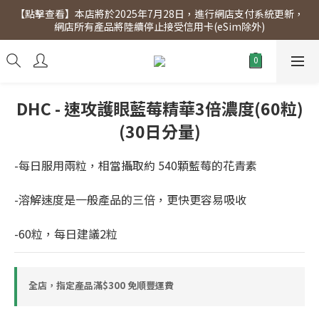
【點擊查看】本店將於2025年7月28日，進行網店支付系統更新，
【點擊查看】會員專享 星期三全單95折!!!（優惠期至2026年12月
網店所有產品將陸續停止接受信用卡(eSim除外)
31日）。滿$300即免運費。
【點擊查看】會員專享 星期三全單95折!!!（優惠期至2026年12月
31日）。滿$300即免運費。
DHC - 速攻護眼藍莓精華3倍濃度(60粒)
(30日分量)
-每日服用兩粒，相當攝取約 540顆藍莓的花青素
-溶解速度是一般產品的三倍，更快更容易吸收
-60粒，每日建議2粒
全店，指定產品滿$300 免順豐運費