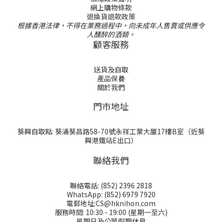
網上購物條款
退換貨退款政策
根據香港法律，不得在業務過程中，向未成年人售賣或供應令
人醺醉的酒類。
顧客服務
送貨及自取
產品保養
關於我們
門巿地址
葵興自取點: 葵涌葵昌路58-70號永祥工業大厦17樓B室（近葵
興港鐵站E出口）
聯絡我們
聯絡電話: (852) 2396 2818
WhatsApp: (852) 6979 7920
電郵地址:CS@hknihon.com
服務時間: 10:30 - 19:00 (星期一至六)
星期日及公眾假期休息