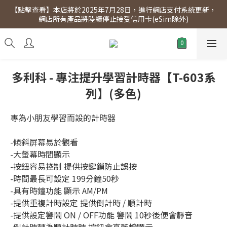
【點擊查看】本店將於2025年7月28日，進行網店支付系統更新，
【點擊查看】會員專享 星期三全單95折!!!（優惠期至2026年12月
網店所有產品將陸續停止接受信用卡(eSim除外)
31日）。滿$300即免運費。
【點擊查看】會員專享 星期三全單95折!!!（優惠期至2026年12月
31日）。滿$300即免運費。
多利科 - 專注提升學習計時器【T-603系
列】(多色)
專為小朋友學習而設的計時器
-傾斜屏幕易於觀看
-大螢幕時間顯示
-按鈕容易控制 提供按鍵鎖防止誤按
-時間最長可設定 199分鐘50秒
-具有時鐘功能 顯示 AM/PM
-提供重複計時設定 提供倒計時 / 順計時
-提供設定響鬧 ON / OFF功能 響鬧 10秒後便會靜音