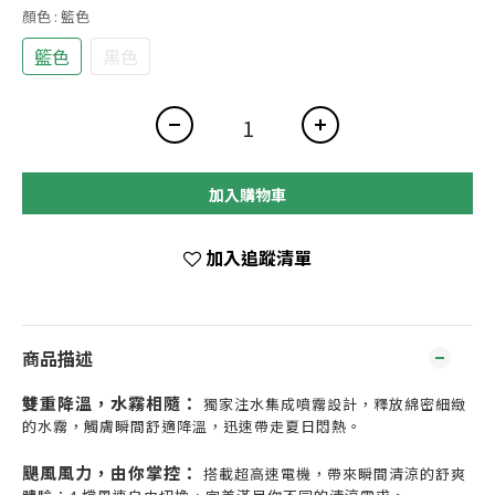
顏色
: 籃色
籃色
黑色
加入購物車
加入追蹤清單
商品描述
雙重降溫，水霧相隨：
獨家注水集成噴霧設計，釋放綿密細緻
的水霧，觸膚瞬間舒適降溫，迅速帶走夏日悶熱。
颶風風力，由你掌控：
搭載超高速電機，帶來瞬間清涼的舒爽