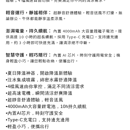
體驗；4 檔風速自由切換，完美滿足你不同的清涼需求。
輕音運行，靜謐相伴：
超靜音舒適體驗，輕音送風不打擾，無
論辦公、午休都能靜享溫柔涼風。
澎湃電量，持久續航：
內置 4000mAh 大容量鋰離子電池，提
供高達 10 小時的超長續航。採用 Type-C 充電口，支持邊充邊
用，約 3 小時即可快速充滿，讓清涼絕不中斷。
智慧守護，輕巧隨行：
內置 AI 芯片，時刻守護用電安全；機
身輕盈小巧，讓您輕鬆收納，便攜出行。
•夏日降溫神器，開啟降溫新體驗
•注水集成噴霧，綿密水霧舒適降溫
•4檔風速由你掌控，滿足不同清涼需求
•超高速電機，瞬間清涼舒爽降溫
•超靜音舒適體驗，輕音送風
•4000mAh大容量鋰電池，10h持久續航
•內置AI芯片，時刻守護安全
•Type-C充電口，支持邊充邊用
•輕盈小巧，便攜出行