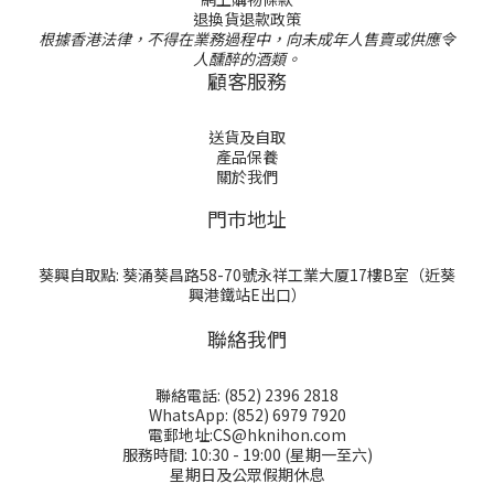
退換貨退款政策
根據香港法律，不得在業務過程中，向未成年人售賣或供應令
人醺醉的酒類。
顧客服務
送貨及自取
產品保養
關於我們
門巿地址
葵興自取點: 葵涌葵昌路58-70號永祥工業大厦17樓B室（近葵
興港鐵站E出口）
聯絡我們
聯絡電話: (852) 2396 2818
WhatsApp: (852) 6979 7920
電郵地址:CS@hknihon.com
服務時間: 10:30 - 19:00 (星期一至六)
星期日及公眾假期休息