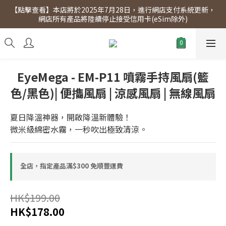
【點擊查看】本店將於2025年7月28日，進行網店支付系統更新，
【點擊查看】會員專享 星期三全單95折!!!（優惠期至2026年12月
網店所有產品將陸續停止接受信用卡(eSim除外)
31日）。滿$300即免運費。
【點擊查看】會員專享 星期三全單95折!!!（優惠期至2026年12月
31日）。滿$300即免運費。
EyeMega - EM-P11 噴霧手持風扇(籃
色/黑色)| 便㩦風扇 | 涼感風扇 | 無線風扇
夏日降溫神器，開啟降溫新體驗！
微米級綿密水霧，一秒吹出極致清涼。
全店，指定產品滿$300 免順豐運費
HK$199.00
HK$178.00