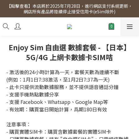
【點擊查看】本店將於2025年7月28日，進行網店支付系統更新，
【點擊查看】會員專享 星期三全單95折!!!（優惠期至2026年12月
網店所有產品將陸續停止接受信用卡(eSim除外)
31日）。滿$300即免運費。
【點擊查看】會員專享 星期三全單95折!!!（優惠期至2026年12月
31日）。滿$300即免運費。
Enjoy Sim 自由選 數據套餐 - 【日本】
5G/4G 上網卡數據卡SIM咭
- 激活後的24小時計算為一天，套餐天數為連續不斷
(例如：1月1日7:38激活，至1月2日7:37為一天)
- 此卡只提供流動數據服務，並不提供語音通話分鐘
- 支援手機熱點數據分享
- 支援 Facebook、Whatsapp、Google Map等
- 有效期：購買當日開始計算，爲期180日有效
注意事項：
- 購買實體SIM卡：購買含數據套餐的實體SIM卡