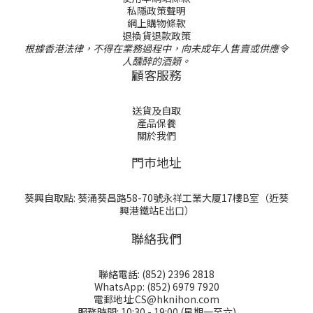
私隱政策聲明
網上購物條款
退換貨退款政策
根據香港法律，不得在業務過程中，向未成年人售賣或供應令
人醺醉的酒類。
顧客服務
送貨及自取
產品保養
關於我們
門巿地址
葵興自取點: 葵涌葵昌路58-70號永祥工業大厦17樓B室（近葵
興港鐵站E出口）
聯絡我們
聯絡電話: (852) 2396 2818
WhatsApp: (852) 6979 7920
電郵地址:CS@hknihon.com
服務時間: 10:30 - 19:00 (星期一至六)