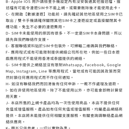
B- Apple IOS 用戶請檢查手機設定內有沒安裝過其他描述檔，描
述檔有可能令漫遊SIM卡不能上網，或需要刪除後才能使用此卡。
C- 在開啟【數據漫遊】功能前，請先確認其他地區使用之SIM卡已
取出 / 雙卡手機請確保關閉其他SIM卡之漫遊設定或直接關閉其卡
槽功能，免生不必要的漫遊費用。
D- SIM卡未能使用的原因有很多，不一定是SIM卡本身問題，所以
請先與我們聯絡作支援。
E- 客服聯絡資料貼於SIM卡包裝外，可掃瞄二維碼與我們聯絡。
F- 應用程式或有可能限制提供網絡公司所在地，例如一些日本遊
戲應用程式不能使用香港或泰國提供的網絡。
G- SIM卡提供之網絡並沒有限制Whatsapp, Facebook, Google
Map, Instagram, Line 等應用程式，當地或有可能因其政策而突
然封鎖任何應用程式而不作任何通知。
H- 如沒有聯絡我們而回港後有任何申訴，一概不作處理及退款。
I- 如在非使用地區使用，除了不能使用以外，亦可能會即時計算使
用天數。
J- 本店所售的上網卡產品均為一次性使用商品，本店不提供任何
充值或增值服務。產品如有任何充值或增值服務，均屬產品網絡商
提供，本店將未能提供任何相關支援服務，有關查詢請聯絡產品網
絡供應商。
K- 圖片只供參考，一切以實物為準。