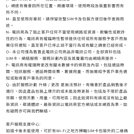
L- 網速有機會因所在位置、周邊環境、使用時段及裝置影響而有
所不同。
M- 直至使用完畢前，請保留完整SIM卡及包裝方便日後作查詢用
途。
N- 電訊商為了阻止客戶任何不當使用網路或資源、欺騙性或欺詐
性的行為，電訊商有權臨時性暫停提供任何或所有服務予客戶而無
需任何通知，直至客戶已停止該不當行為或有關之調查已經完成。
O- 本公司僅為售賣此電訊公司商品非電訊公司，全部資料包括
SIM卡、網絡服務、服務計劃內容及其覆蓋均由網絡商提供。
P- 電訊商有權隨時更改有關本數據卡的條款及內容，包括通話時
間、短訊服務、通話時間收費、數據用量、而無需給予客戶事先通
知或取得客戶事先的同意。
Q- 由於服務計劃 升級 / 更改 是無法預計，有機會於產品銷售後才
進行，因此產品包裝上標示的或未能及時更新，包括及不限於產品
效期，使用天數，用量，可用地區；因此如資料有誤或沒有貼上最
新資訊，敬請體諒。最新資訊以電訊商官方網站或本網頁為準，如
有疑問亦可與我們聯絡。
客戶服務支援中心:
如插卡後未能使用，可於有Wi-Fi之地方掃瞄SIM卡包裝外的二維碼