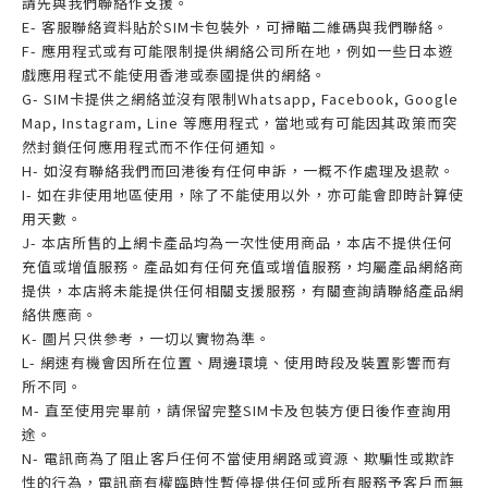
請先與我們聯絡作支援。
E- 客服聯絡資料貼於SIM卡包裝外，可掃瞄二維碼與我們聯絡。
F- 應用程式或有可能限制提供網絡公司所在地，例如一些日本遊
戲應用程式不能使用香港或泰國提供的網絡。
G- SIM卡提供之網絡並沒有限制Whatsapp, Facebook, Google
Map, Instagram, Line 等應用程式，當地或有可能因其政策而突
然封鎖任何應用程式而不作任何通知。
H- 如沒有聯絡我們而回港後有任何申訴，一概不作處理及退款。
I- 如在非使用地區使用，除了不能使用以外，亦可能會即時計算使
用天數。
J- 本店所售的上網卡產品均為一次性使用商品，本店不提供任何
充值或增值服務。產品如有任何充值或增值服務，均屬產品網絡商
提供，本店將未能提供任何相關支援服務，有關查詢請聯絡產品網
絡供應商。
K- 圖片只供參考，一切以實物為準。
L- 網速有機會因所在位置、周邊環境、使用時段及裝置影響而有
所不同。
M- 直至使用完畢前，請保留完整SIM卡及包裝方便日後作查詢用
途。
N- 電訊商為了阻止客戶任何不當使用網路或資源、欺騙性或欺詐
性的行為，電訊商有權臨時性暫停提供任何或所有服務予客戶而無