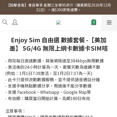
【點擊查看】會員專享 星期三全單95折!!!（優惠期至2026年12月
【點擊查看】會員專享 星期三全單95折!!!（優惠期至2026年12月
31日）。滿$300即免運費。
31日）。滿$300即免運費。
【點擊查看】本店將於2025年7月28日，進行網店支付系統更新，
網店所有產品將陸續停止接受信用卡(eSim除外)
【點擊查看】會員專享 星期三全單95折!!!（優惠期至2026年12月
Enjoy Sim 自由選 數據套餐 -【美加
31日）。滿$300即免運費。
墨】 5G/4G 無限上網卡數據卡SIM咭
- 用完每日高速數據，其後將降速至384kbps無限數據
- 激活後的24小時計算為一天，套餐天數為連續不斷
(例如：1月1日7:38激活，至1月2日7:37為一天)
- 此卡只提供流動數據服務，並不提供語音通話分鐘
- 支援手機熱點數據分享，限速後不能分享數據
- 支援 Facebook、Whatsapp、Google Map等
- 有效期：購買當日開始計算，爲期180日有效
注意事項：