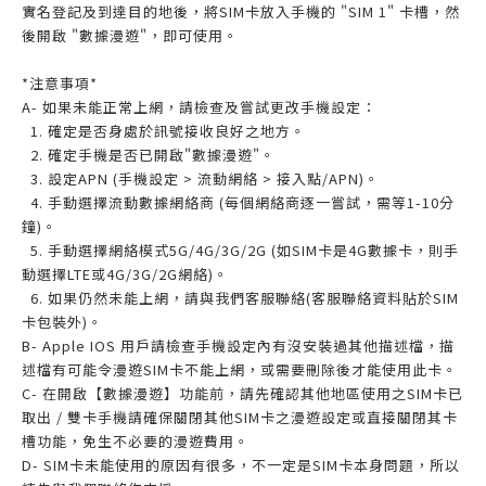
實名登記及到達目的地後，將SIM卡放入手機的 "SIM 1" 卡槽，然
後開啟 "數據漫遊"，即可使用。
*注意事項*
A- 如果未能正常上網，請檢查及嘗試更改手機設定：
1. 確定是否身處於訊號接收良好之地方。
2. 確定手機是否已開啟"數據漫遊"。
3. 設定APN (手機設定 > 流動網絡 > 接入點/APN)。
4. 手動選擇流動數據網絡商 (每個網絡商逐一嘗試，需等1-10分
鐘)。
5. 手動選擇網絡模式5G/4G/3G/2G (如SIM卡是4G數據卡，則手
動選擇LTE或4G/3G/2G網絡)。
6. 如果仍然未能上網，請與我們客服聯絡(客服聯絡資料貼於SIM
卡包裝外)。
B- Apple IOS 用戶請檢查手機設定內有沒安裝過其他描述檔，描
述檔有可能令漫遊SIM卡不能上網，或需要刪除後才能使用此卡。
C- 在開啟【數據漫遊】功能前，請先確認其他地區使用之SIM卡已
取出 / 雙卡手機請確保關閉其他SIM卡之漫遊設定或直接關閉其卡
槽功能，免生不必要的漫遊費用。
D- SIM卡未能使用的原因有很多，不一定是SIM卡本身問題，所以