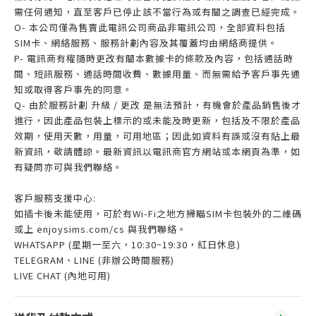
需任何通知，直至客戶已停止該不當行為或有關之調查已經完成。
O- 本公司僅為售賣此電訊公司商品非電訊公司，全部資料包括
SIM卡、網絡服務、服務計劃內容及其覆蓋均由網絡商提供。
P- 電訊商有權隨時更改有關本數據卡的條款及內容，包括通話時
間、短訊服務、通話時間收費、數據用量、而無需給予客戶事先通
知或取得客戶事先的同意。
Q- 由於服務計劃 升級 / 更改 是無法預計，有機會於產品銷售後才
進行，因此產品包裝上標示的或未能及時更新，包括及不限於產品
效期，使用天數，用量，可用地區；因此如資料有誤或沒有貼上最
新資訊，敬請體諒。最新資訊以電訊商官方網站或本網頁為準，如
有疑問亦可與我們聯絡。
客戶服務支援中心:
如插卡後未能使用，可於有Wi-Fi之地方掃瞄SIM卡包裝外的二維碼
或上 enjoysims.com/cs 與我們聯絡。
WHATSAPP (星期一至六，10:30~19:30，紅日休息)
TELEGRAM、LINE (非辦公時間服務)
LIVE CHAT (內地可用)