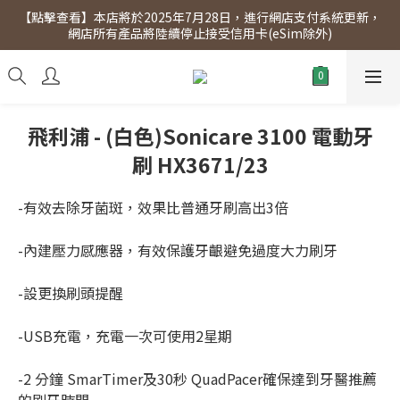
【點擊查看】本店將於2025年7月28日，進行網店支付系統更新，
【點擊查看】會員專享 星期三全單95折!!!（優惠期至2026年12月
網店所有產品將陸續停止接受信用卡(eSim除外)
31日）。滿$300即免運費。
【點擊查看】會員專享 星期三全單95折!!!（優惠期至2026年12月
31日）。滿$300即免運費。
飛利浦 - (白色)Sonicare 3100 電動牙
刷 HX3671/23
-有效去除牙菌斑，效果比普通牙刷高出3倍
-內建壓力感應器，有效保護牙齦避免過度大力刷牙
-設更換刷頭提醒
-USB充電，充電一次可使用2星期
-2 分鐘 SmarTimer及30秒 QuadPacer確保達到牙醫推薦