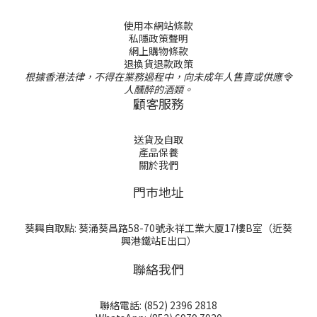
使用本網站條款
私隱政策聲明
網上購物條款
退換貨退款政策
根據香港法律，不得在業務過程中，向未成年人售賣或供應令
人醺醉的酒類。
顧客服務
送貨及自取
產品保養
關於我們
門巿地址
葵興自取點: 葵涌葵昌路58-70號永祥工業大厦17樓B室（近葵
興港鐵站E出口）
聯絡我們
聯絡電話: (852) 2396 2818