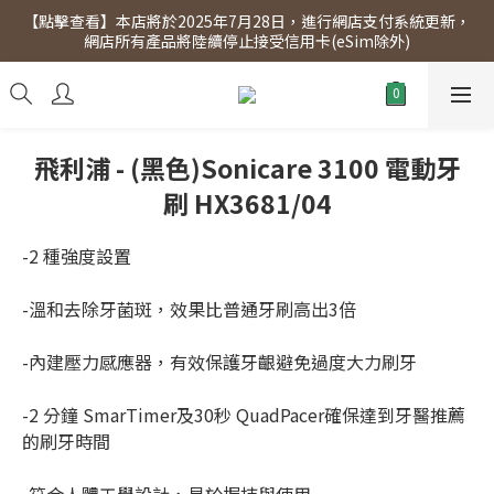
【點擊查看】本店將於2025年7月28日，進行網店支付系統更新，
【點擊查看】會員專享 星期三全單95折!!!（優惠期至2026年12月
網店所有產品將陸續停止接受信用卡(eSim除外)
31日）。滿$300即免運費。
【點擊查看】會員專享 星期三全單95折!!!（優惠期至2026年12月
31日）。滿$300即免運費。
飛利浦 - (黑色)Sonicare 3100 電動牙
刷 HX3681/04
-2 種強度設置
-溫和去除牙菌斑，效果比普通牙刷高出3倍
-內建壓力感應器，有效保護牙齦避免過度大力刷牙
-2 分鐘 SmarTimer及30秒 QuadPacer確保達到牙醫推薦
的刷牙時間