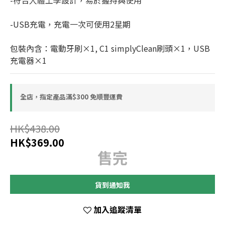
-符合人體工學設計，易於握持與使用
-USB充電，充電一次可使用2星期
包裝內含：電動牙刷×1, C1 simplyClean刷頭×1，USB
充電器×1
全店，指定產品滿$300 免順豐運費
HK$438.00
HK$369.00
售完
貨到通知我
加入追蹤清單