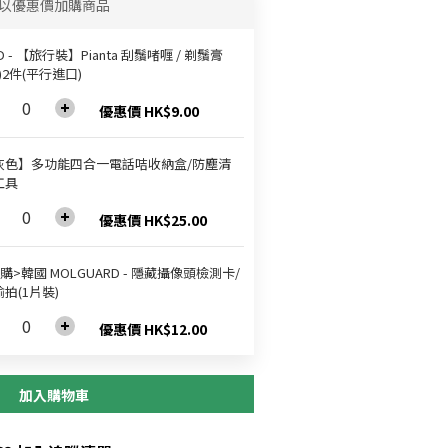
以優惠價加購商品
ID - 【旅行裝】Pianta 刮鬚啫喱 / 剃鬚膏
g)2件(平行進口)
優惠價 HK$9.00
灰色】多功能四合一電話咭收納盒/防塵清
工具
優惠價 HK$25.00
購>韓國 MOLGUARD - 隱藏攝像頭檢測卡/
拍(1片裝)
優惠價 HK$12.00
加入購物車