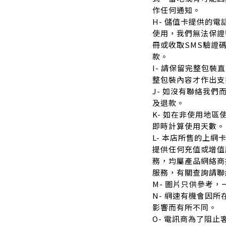
作任何通知。
H- 儲值卡提供的
使用，我們無法保證
冊或收取SMS驗證
款。
I- 請保留完整包
整包裝內容才作出支
J- 如沒有聯絡我
及退款。
K- 如在非使用地
即時計算使用天數。
L- 本店所售的上
提供任何充值或增值
務，均屬產品網絡商
服務，有關查詢請聯
M- 圖片只供參考
N- 網速有機會因
影響而有所不同。
O- 電訊商為了阻