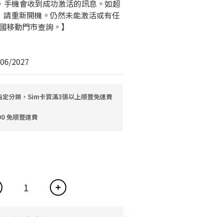
0 秒，手機會收到成功激活的訊息。如超
，請重新開機。仍然未能激活或有任
國移動門市查詢。】
6/2027
指定分類，Sim卡買滿3張以上順豐免運費
0 免順豐運費