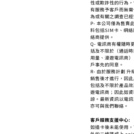
性或欺詐性的行為，
有服務予客戶而無需
為或有關之調查已經
P- 本公司僅為售
料包括SIM卡、網
絡商提供。
Q- 電訊商有權隨
括及不限於（通話時
用量、漫遊電訊商）
戶事先的同意。
R- 由於服務計劃 升
銷售後才進行，因此
包括及不限於產品效
遊電訊商；因此如資
諒。最新資訊以電訊
亦可與我們聯絡。
客戶服務支援中心:
如插卡後未能使用，可
外的二維碼或上 enjo