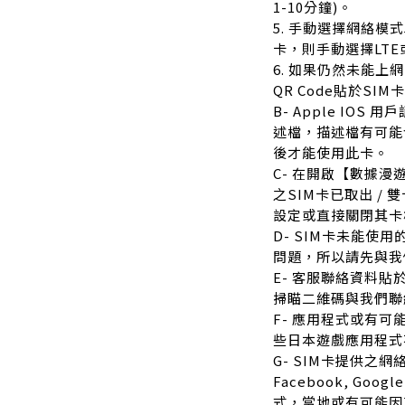
1-10分鐘)。
5. 手動選擇網絡模式5
卡，則手動選擇LTE或
6. 如果仍然未能上
QR Code貼於SIM
B- Apple IO
述檔，描述檔有可能
後才能使用此卡。
C- 在開啟【數據
之SIM卡已取出 /
設定或直接關閉其卡
D- SIM卡未能使
問題，所以請先與我
E- 客服聯絡資料貼於
掃瞄二維碼與我們聯
F- 應用程式或有
些日本遊戲應用程式
G- SIM卡提供之網絡
Facebook, Googl
式，當地或有可能因