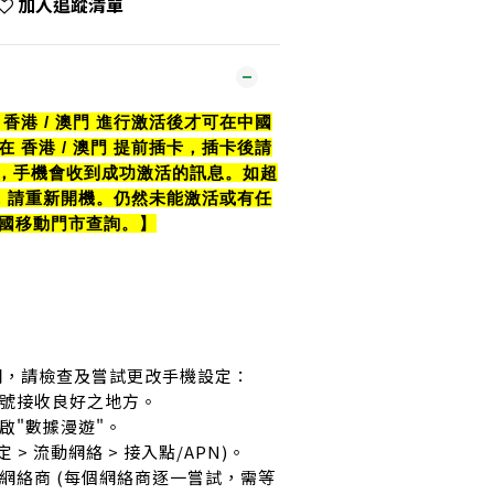
加入追蹤清單
香港 / 澳門 進行激活後才可在中國
 香港 / 澳門 提前插卡，插卡後請
0 秒，手機會收到成功激活的訊息。如超
，請重新開機。仍然未能激活或有任
國移動門市查詢。】
上網，請檢查及嘗試更改手機設定：
訊號接收良好之地方。
開啟"數據漫遊"。
定 > 流動網絡 > 接入點/APN)。
據網絡商 (每個網絡商逐一嘗試，需等