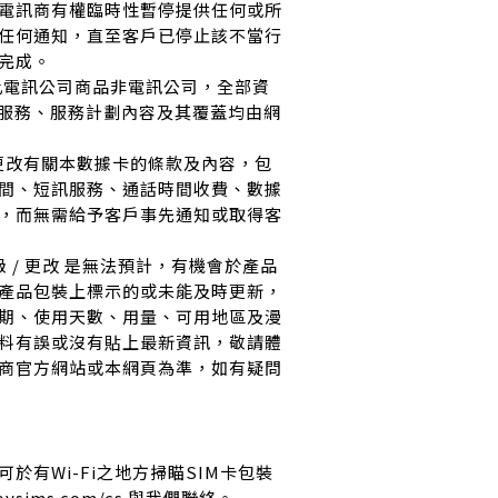
電訊商有權臨時性暫停提供任何或所
任何通知，直至客戶已停止該不當行
完成。
賣此電訊公司商品非電訊公司，全部資
絡服務、服務計劃內容及其覆蓋均由網
時更改有關本數據卡的條款及內容，包
間、短訊服務、通話時間收費、數據
，而無需給予客戶事先通知或取得客
級 / 更改 是無法預計，有機會於產品
產品包裝上標示的或未能及時更新，
期、使用天數、用量、可用地區及漫
料有誤或沒有貼上最新資訊，敬請體
商官方網站或本網頁為準，如有疑問
於有Wi-Fi之地方掃瞄SIM卡包裝
ysims.com/cs 與我們聯絡。