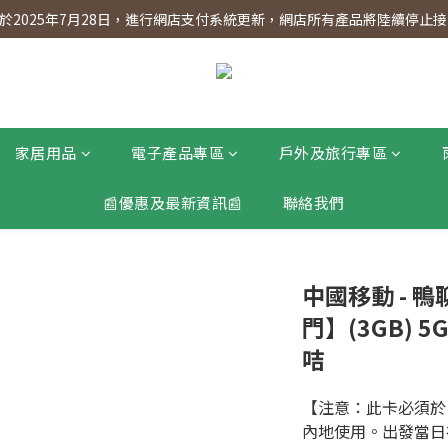
】會員專享 星期三全單95折!!!（優惠期至2026年12月31日）。滿$30
2025年7月28日，進行網店支付系統更新，網店所有產品將陸續停止接受
】會員專享 星期三全單95折!!!（優惠期至2026年12月31日）。滿$30
家居用品
電子產品專區
戶外及旅行專區
📰優惠及最新資訊📰
聯絡我們
中國移動 - 
門】(3GB) 
咭
【注意：此卡必須於 
內地使用。出發當日在