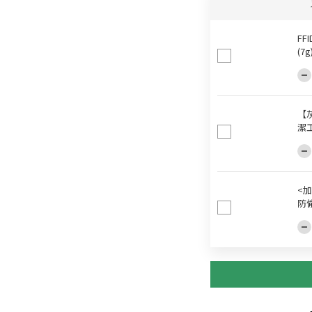
FF
(7
【
潔
<加
防偷