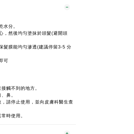
瀝乾水分。
掌心，然後均匀塗抹於頭髮(避開頭
保髮膜能均匀滲透(建議停留3-5 分
即可
童接觸不到的地方。
口、鼻。
敏，請停止使用，並向皮膚科醫生查
異常時使用。