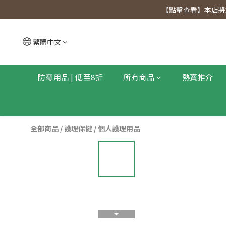
【點擊查看
【點擊查看】本店將於
【點擊查看
繁體中文
防霉用品 | 低至8折
所有商品
熱賣推介
全部商品
/
護理保健
/
個人護理用品