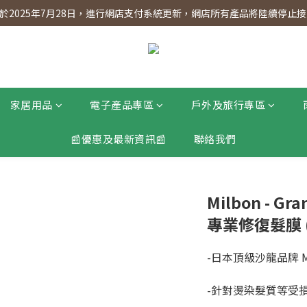
】會員專享 星期三全單95折!!!（優惠期至2026年12月31日）。滿$30
2025年7月28日，進行網店支付系統更新，網店所有產品將陸續停止接受
】會員專享 星期三全單95折!!!（優惠期至2026年12月31日）。滿$30
家居用品
電子產品專區
戶外及旅行專區
📰優惠及最新資訊📰
聯絡我們
Milbon - Gr
專業修復髮膜 (
-日本頂級沙龍品牌 M
-針對燙染髮質等受