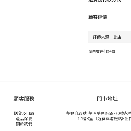
顧客評價
尚未有任何評價
顧客服務
門巿地址
送貨及自取
葵興自取點: 葵涌葵昌路58-70號
產品保養
17樓B室（近葵興港鐵站E出
關於我們