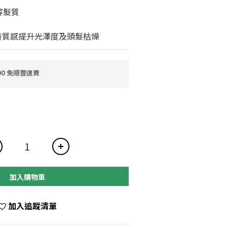
等髮質
善質感提升光澤度及頭髮枯燥
0 免順豐運費
加入購物車
加入追蹤清單