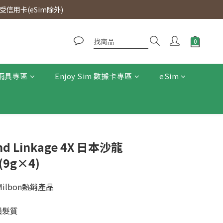
0即免運費。
信用卡(eSim除外)
0即免運費。
雨具專區
Enjoy Sim 數據卡專區
eSim
and Linkage 4X 日本沙龍
9g×4)
ilbon熱銷產品
損髮質