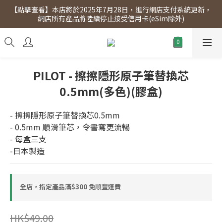
【點擊查看】本店將於2025年7月28日，進行網店支付系統更新，
【點擊查看】會員專享 星期三全單95折!!!（優惠期至2026年12月
網店所有產品將陸續停止接受信用卡(eSim除外)
31日）。滿$300即免運費。
【點擊查看】會員專享 星期三全單95折!!!（優惠期至2026年12月
31日）。滿$300即免運費。
PILOT - 擦擦隱形原子筆替換芯
0.5mm(多色)(膠盒)
- 擦擦隱形原子筆替換芯0.5mm
- 0.5mm 順滑筆芯，令書寫更流暢
- 每盒三支
-日本製造
全店，指定產品滿$300 免順豐運費
HK$49.00