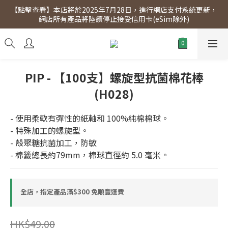
【點擊查看】本店將於2025年7月28日，進行網店支付系統更新，
【點擊查看】會員專享 星期三全單95折!!!（優惠期至2026年12月
網店所有產品將陸續停止接受信用卡(eSim除外)
31日）。滿$300即免運費。
【點擊查看】會員專享 星期三全單95折!!!（優惠期至2026年12月
31日）。滿$300即免運費。
PIP - 【100支】螺旋型抗菌棉花棒
(H028)
- 使用柔軟有彈性的紙軸和 100%純棉棉球。
- 特殊加工的螺旋型。
- 殼聚糖抗菌加工，防敏
- 棉籤總長約79mm，棉球直徑約 5.0 毫米。
全店，指定產品滿$300 免順豐運費
HK$49.00