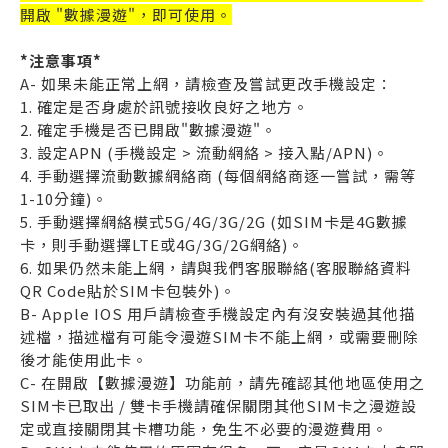
開啟 "數據漫遊"，即可使用。
*注意事項*
A- 如果未能正常上網，請檢查及嘗試更改手機設定：
1. 確定是否身處於訊號接收良好之地方。
2. 確定手機是否已開啟"數據漫遊"。
3. 設定APN (手機設定 > 流動網絡 > 接入點/APN)。
4. 手動選擇流動數據網絡商 (每個網絡商逐一嘗試，需等
1-10分鐘)。
5. 手動選擇網絡模式5G/4G/3G/2G (如SIM卡是4G數據
卡，則手動選擇LTE或4G/3G/2G網絡)。
6. 如果仍然未能上網，請與我們客服聯絡(客服聯絡資料
QR Code貼於SIM卡包裝外)。
B- Apple IOS 用戶請檢查手機設定內有沒安裝過其他描
述檔，描述檔有可能令漫遊SIM卡不能上網，或需要刪除
後才能使用此卡。
C- 在開啟【數據漫遊】功能前，請先確認其他地區使用之
SIM卡已取出 / 雙卡手機請確保關閉其他SIM卡之漫遊設
定或直接關閉其卡槽功能，免生不必要的漫遊費用。