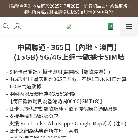
【點擊查看】本店將於2025年7月28日，進行網店支付系統更新，
【點擊查看】會員專享 星期三全單95折!!!（優惠期至2026年12月
網店所有產品將陸續停止接受信用卡(eSim除外)
31日）。滿$300即免運費。
【點擊查看】會員專享 星期三全單95折!!!（優惠期至2026年12月
31日）。滿$300即免運費。
中國聯通 - 365日【內地、澳門】
(15GB) 5G/4G上網卡數據卡SIM咭
- SIM卡已登記，插卡即用(請開啟【數據漫遊】)
- 由成功開卡當天起計365日有效，不足1日亦以1日計算
- 15GB高速數據
- 中國內地及澳門為4G及5G網絡
-【每日截數時間為香港時間00:00(GMT+8)】
- 此卡只提供流動數據服務，並不提供語音通話分鐘
- 支援手機熱點數據分享
- 支援 Facebook、Whatsapp、Google Map等等 (注:G)
- 此卡之網絡供應商所在地：香港