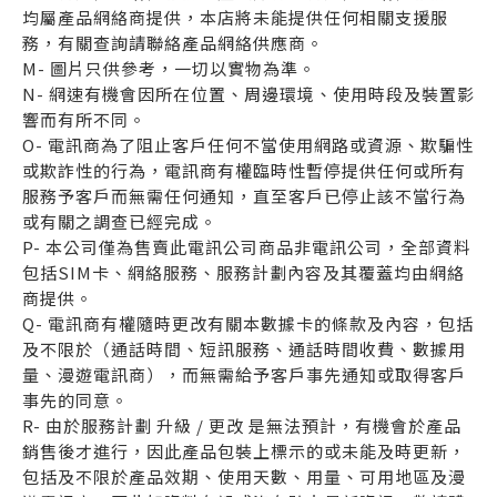
均屬產品網絡商提供，本店將未能提供任何相關支援服
務，有關查詢請聯絡產品網絡供應商。
M- 圖片只供參考，一切以實物為準。
N- 網速有機會因所在位置、周邊環境、使用時段及裝置影
響而有所不同。
O- 電訊商為了阻止客戶任何不當使用網路或資源、欺騙性
或欺詐性的行為，電訊商有權臨時性暫停提供任何或所有
服務予客戶而無需任何通知，直至客戶已停止該不當行為
或有關之調查已經完成。
P- 本公司僅為售賣此電訊公司商品非電訊公司，全部資料
包括SIM卡、網絡服務、服務計劃內容及其覆蓋均由網絡
商提供。
Q- 電訊商有權隨時更改有關本數據卡的條款及內容，包括
及不限於（通話時間、短訊服務、通話時間收費、數據用
量、漫遊電訊商），而無需給予客戶事先通知或取得客戶
事先的同意。
R- 由於服務計劃 升級 / 更改 是無法預計，有機會於產品
銷售後才進行，因此產品包裝上標示的或未能及時更新，
包括及不限於產品效期、使用天數、用量、可用地區及漫