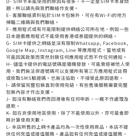
D- SIM卡未能使用的原因有很多，不一定是SIM卡本身問
題，所以請先與我們聯絡作支援。
E- 客服聯絡資料貼於SIM卡包裝外，可在有Wi-Fi的地方
掃瞄二維碼與我們聯絡。
F- 應用程式或有可能限制提供網絡公司所在地，例如一些
日本遊戲應用程式不能使用香港或泰國提供的網絡。
G- SIM卡提供之網絡並沒有限制Whatsapp, Facebook,
Google Map, Instagram, Line 等應用程式，當地或有
可能因其政策而突然封鎖任何應用程式而不作任何通知。
H- 儲值卡提供的電話號碼是隨機發放，可能曾經被他人使
用，我們無法保證號碼可以支援所有第三方應用程式註冊
或收取SMS驗證碼。也無法協助，不接受此原因退款。
I- 請保留完整包裝直到使用完結，有些售後服務需要完整
包裝內容才作出支援。
J- 如沒有聯絡我們而回港後有任何申訴，一概不作處理及
退款。
K- 如在非使用地區使用，除了不能使用以外，亦可能會即
時計算使用天數。
L- 本店所售的上網卡產品均為一次性使用商品，本店不提
供任何充值或增值服務。產品如有任何充值或增值服務，