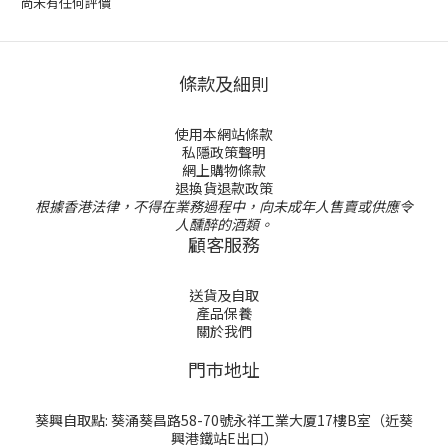
尚未有任何評價
條款及細則
使用本網站條款
私隱政策聲明
網上購物條款
退換貨退款政策
根據香港法律，不得在業務過程中，向未成年人售賣或供應令
人醺醉的酒類。
顧客服務
送貨及自取
產品保養
關於我們
門巿地址
葵興自取點: 葵涌葵昌路58-70號永祥工業大厦17樓B室（近葵
興港鐵站E出口）