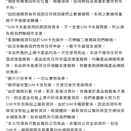
*網速有機會因所在位置、周邊環境、使用時段及裝置影響而有所
不同。
*如因過期而無效或因任何原因被終止數據服務，未用之數據用量
將不予退還或轉讓。
*SIM卡未能使用的原因有很多，不一定是SIM卡本身問題，所以請
先與我們聯絡作支援。
*客服聯絡資料貼於SIM卡包裝外，可掃瞄二維碼與我們聯絡。
*如沒有聯絡我們而有任何申訴，一概不作處理及退款。
*本店所售的上網卡產品均為一次性使用商品，本店不提供任何充
值或增值服務。產品如有任何充值或增值服務，均屬產品網絡商提
供，本店將未能提供任何相關支援服務，有關查詢請聯絡產品網絡
供應商。
*圖片只供參考，一切以實物為準。
*請保留完整SIM卡及包裝，方便日後作查詢用途。
*由於服務計劃 升級 / 更改 是無法預計，有機會於產品銷售後才進
行，因此產品包裝上標示的或會是舊資訊，我們會盡最大努力在
SIM卡外包裝貼上最新資訊，由於SIM卡種類繁多，因此如資料有
誤或沒有貼上最新資訊，敬請體諒。最新資訊以電訊商官方網站或
本網頁為準，如有疑問亦可與我們聯絡。
*本公司僅為代售此電訊公司商品，非電訊公司全部資料，包括
SIM卡、網絡服務及其覆蓋均由網絡商提供。