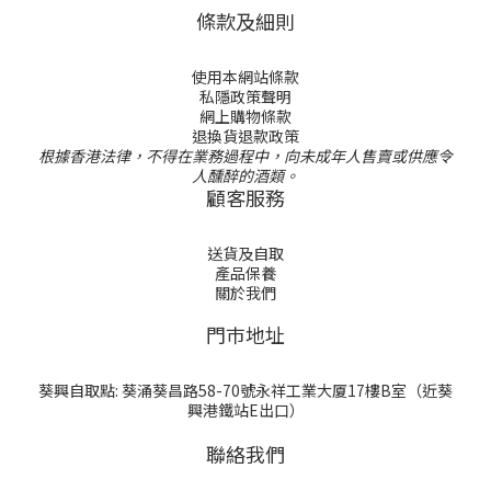
條款及細則
使用本網站條款
私隱政策聲明
網上購物條款
退換貨退款政策
根據香港法律，不得在業務過程中，向未成年人售賣或供應令
人醺醉的酒類。
顧客服務
送貨及自取
產品保養
關於我們
門巿地址
葵興自取點: 葵涌葵昌路58-70號永祥工業大厦17樓B室（近葵
興港鐵站E出口）
聯絡我們