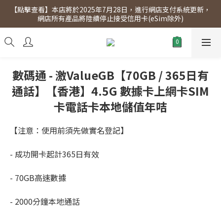
【點擊查看】本店將於2025年7月28日，進行網店支付系統更新，
【點擊查看】會員專享 星期三全單95折!!!（優惠期至2026年12月
網店所有產品將陸續停止接受信用卡(eSim除外)
31日）。滿$300即免運費。
【點擊查看】會員專享 星期三全單95折!!!（優惠期至2026年12月
31日）。滿$300即免運費。
數碼通 - 激ValueGB【70GB / 365日有
通話】【香港】4.5G 數據卡上網卡SIM
卡電話卡本地儲值年咭
【注意：使用前須先做實名登記】
- 成功開卡起計365日有效
- 70GB高速數據
- 2000分鐘本地通話