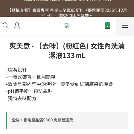
【點擊查看】會員專享 星期三全單95折!!!（優惠期至2026年12月
【點擊查看】會員專享 星期三全單95折!!!（優惠期至2026年12月
31日）。滿$300即免運費。
31日）。滿$300即免運費。
爽美意 - 【去味】(粉紅色) 女性內洗清
潔液133mL
-噴嘴設計
-一體式裝置，使用簡單
-清除陰部內壁中的污物，減低受到細菌感染的機會
-pH值平衡，預防異味
-獨特去味配方
全店，指定產品滿$300 免順豐運費