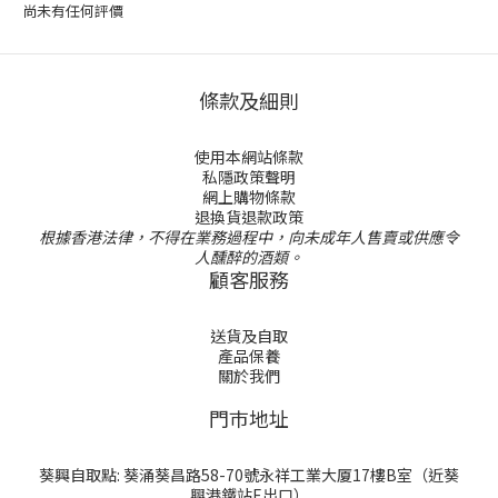
尚未有任何評價
條款及細則
使用本網站條款
私隱政策聲明
網上購物條款
退換貨退款政策
根據香港法律，不得在業務過程中，向未成年人售賣或供應令
人醺醉的酒類。
顧客服務
送貨及自取
產品保養
關於我們
門巿地址
葵興自取點: 葵涌葵昌路58-70號永祥工業大厦17樓B室（近葵
興港鐵站E出口）