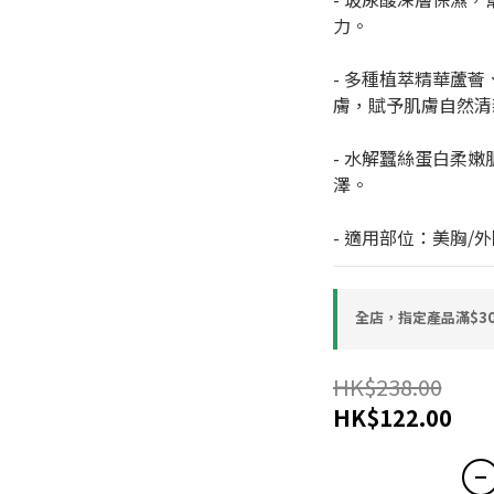
力。
- 多種植萃精華蘆
膚，賦予肌膚自然清
- 水解蠶絲蛋白柔
澤。
- 適用部位：美胸/
全店，指定產品滿$30
HK$238.00
HK$122.00