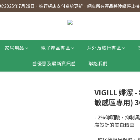
】會員專享 星期三全單95折!!!（優惠期至2026年12月31日）。滿$30
2025年7月28日，進行網店支付系統更新，網店所有產品將陸續停止接受
】會員專享 星期三全單95折!!!（優惠期至2026年12月31日）。滿$30
家居用品
電子產品專區
戶外及旅行專區
📰優惠及最新資訊📰
聯絡我們
VIGILL 婦
敏感區專用) 30m
- 2%傳明酸，抑
膚設計的美白精華
- 玻尿酸深層保濕