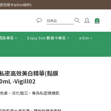
0即免運費。
信用卡(eSim除外)
0即免運費。
雨具專區
Enjoy Sim 數據卡專區
eSim
潔 - 私密高效美白精華(黏膜
L -Vigill02
制黑色素，淡化暗沉，專為私密嬌嫩肌
，幫助肌膚水漾澎潤，釋放粉嫩青春魅