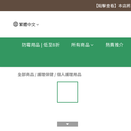
【點擊查看
【點擊查看】本店將於
【點擊查看
繁體中文
防霉用品 | 低至8折
所有商品
熱賣推介
全部商品
/
護理保健
/
個人護理用品